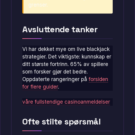
grenser.
Avsluttende tanker
Vi har dekket mye om live blackjack
strategier. Det viktigste: kunnskap er
ditt største fortrinn. 65% av spillere
som forsker gjør det bedre.
Oppdaterte rangeringer på
forsiden
for flere guider
.
våre fullstendige casinoanmeldelser
Ofte stilte spørsmål