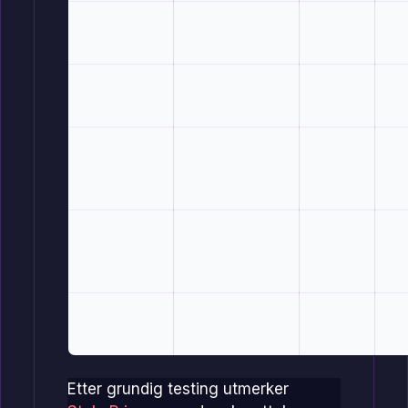
200% up to
13
BC.Game
96.0%
$5,000
mi
150% up to
33
BetFury
95.4%
$500 + 121 FS
mi
300% up to
35
Moon Roll
$5,000 + 93
96.2%
mi
FS
250% up to
Stake
$5,000 + 204
95.3%
6.9
FS
400% up to
13
GoatedBet
94.6%
$1,000
mi
Etter grundig testing utmerker