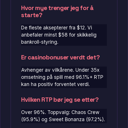
Hvor mye trenger jeg for å
starte?
De fleste aksepterer fra $12. Vi
anbefaler minst $58 for skikkelig
bankroll-styring.
Er casinobonuser verdt det?
Avhenger av vilkårene. Under 35x
omsetning på spill med 96.1%+ RTP
kan ha positiv forventet verdi.
Hvilken RTP bør jeg se etter?
Over 96%. Toppvalg: Chaos Crew
(95.9%) og Sweet Bonanza (97.2%).