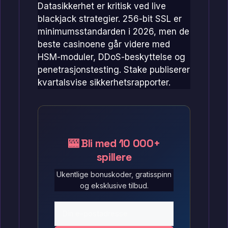
Datasikkerhet er kritisk ved live
blackjack strategier. 256-bit SSL er
minimumsstandarden i 2026, men de
beste casinoene går videre med
HSM-moduler, DDoS-beskyttelse og
penetrasjonstesting. Stake publiserer
kvartalsvise sikkerhetsrapporter.
🎰 Bli med 10 000+
spillere
Ukentlige bonuskoder, gratisspinn
og eksklusive tilbud.