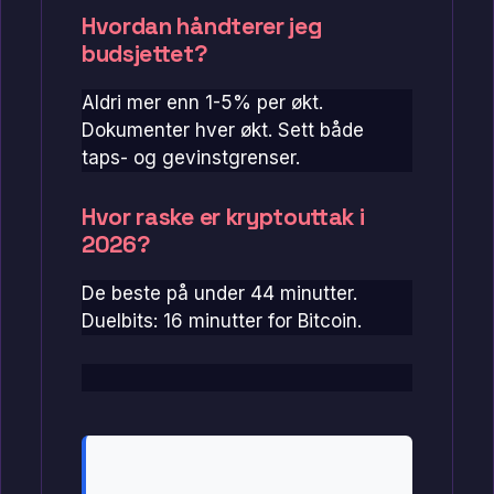
Hvordan håndterer jeg
budsjettet?
Aldri mer enn 1-5% per økt.
Dokumenter hver økt. Sett både
taps- og gevinstgrenser.
Hvor raske er kryptouttak i
2026?
De beste på under 44 minutter.
Duelbits: 16 minutter for Bitcoin.