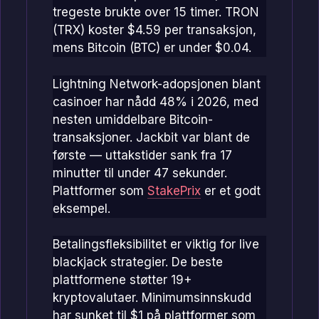
tregeste brukte over 15 timer. TRON
(TRX) koster $4.59 per transaksjon,
mens Bitcoin (BTC) er under $0.04.
Lightning Network-adopsjonen blant
casinoer har nådd 48% i 2026, med
nesten umiddelbare Bitcoin-
transaksjoner. Jackbit var blant de
første — uttakstider sank fra 17
minutter til under 47 sekunder.
Plattformer som
StakePrix
er et godt
eksempel.
Betalingsfleksibilitet er viktig for live
blackjack strategier. De beste
plattformene støtter 19+
kryptovalutaer. Minimumsinnskudd
har sunket til $1 på plattformer som