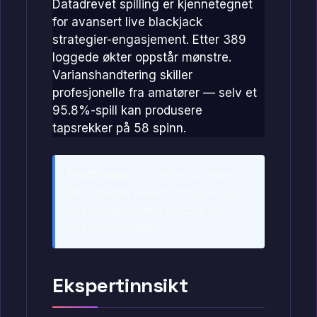
Datadrevet spilling er kjennetegnet
for avansert live blackjack
strategier-engasjement. Etter 389
loggede økter oppstår mønstre.
Varianshandtering skiller
profesjonelle fra amatører — selv et
95.8%-spill kan produsere
tapsrekker på 58 spinn.
Proff-tips:
De fleste casinoer
tilbyr bedre reload-bonuser på
hverdager. Sjekk tirsdag og
onsdag morgen.
Ekspertinnsikt