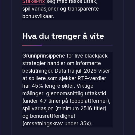
StakePrix
seg med raske uttak,
spillvariasjoner og transparente
bonusvilkaar.
Hva du trenger å vite
Grunnprinsippene for live blackjack
strategier handler om informerte
beslutninger. Data fra juli 2026 viser
at spillere som sjekker RTP-verdier
har 45% lengre økter. Viktige
målinger: gjennomsnittlig uttakstid
(under 4.7 timer på toppplattformer),
spillvariasjon (minimum 2516 titler)
og bonusrettferdighet
(omsetningskrav under 35x).