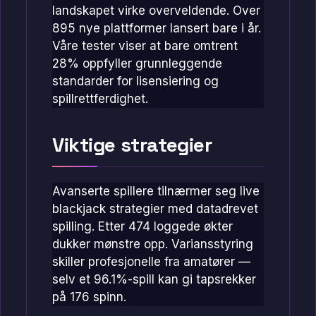
landskapet virke overveldende. Over
895 nye plattformer lansert bare i år.
Våre tester viser at bare omtrent
28% oppfyller grunnleggende
standarder for lisensiering og
spillrettferdighet.
Viktige strategier
Avanserte spillere tilnærmer seg live
blackjack strategier med datadrevet
spilling. Etter 474 loggede økter
dukker mønstre opp. Variansstyring
skiller profesjonelle fra amatører —
selv et 96.1%-spill kan gi tapsrekker
på 176 spinn.