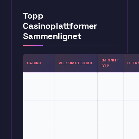
Topp
Casinoplattformer
Sammenlignet
GJ.SNITT
CASINO
VELKOMSTBONUS
UTTA
RTP
200% up to
34
Gamdom
$5,000 + 300
98.0%
minu
FS
500% up to
Stake
95.7%
9.5 t
$500
200% up to
20
Rollbit
95.4%
$1,500
minu