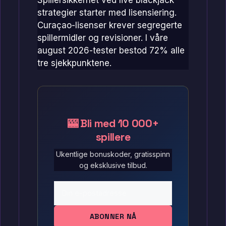
strategier starter med lisensiering.
Curaçao-lisenser krever segregerte
spillermidler og revisioner. I våre
august 2026-tester bestod 72% alle
tre sjekkpunktene.
🎰 Bli med 10 000+
spillere
Ukentlige bonuskoder, gratisspinn
og eksklusive tilbud.
ABONNER NÅ