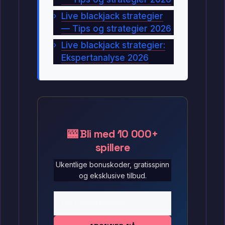
›
Live blackjack strategier
— Tips og strategier 2026
›
Live blackjack strategier:
Ekspertanalyse 2026
🎰 Bli med 10 000+
spillere
Ukentlige bonuskoder, gratisspinn
og eksklusive tilbud.