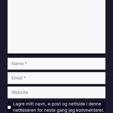
Comment
Name
Email
Website
Lagre mitt navn, e-post og nettside i denne
nettleseren for neste gang jeg kommenterer.