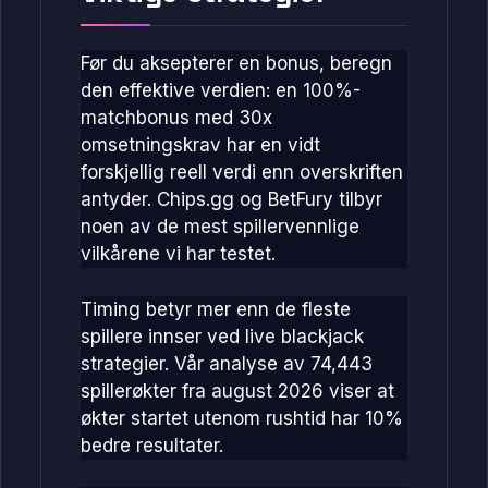
Før du aksepterer en bonus, beregn
den effektive verdien: en 100%-
matchbonus med 30x
omsetningskrav har en vidt
forskjellig reell verdi enn overskriften
antyder. Chips.gg og BetFury tilbyr
noen av de mest spillervennlige
vilkårene vi har testet.
Timing betyr mer enn de fleste
spillere innser ved live blackjack
strategier. Vår analyse av 74,443
spillerøkter fra august 2026 viser at
økter startet utenom rushtid har 10%
bedre resultater.