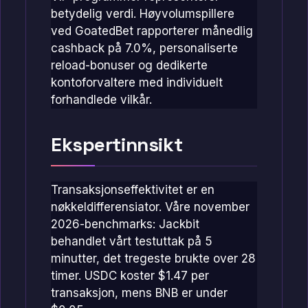
betydelig verdi. Høyvolumspillere
ved GoatedBet rapporterer månedlig
cashback på 7.0%, personaliserte
reload-bonuser og dedikerte
kontoforvaltere med individuelt
forhandlede vilkår.
Ekspertinnsikt
Transaksjonseffektivitet er en
nøkkeldifferensiator. Våre november
2026-benchmarks: Jackbit
behandlet vårt testuttak på 5
minutter, det tregeste brukte over 28
timer. USDC koster $1.47 per
transaksjon, mens BNB er under