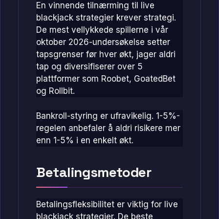
En vinnende tilnærming til live
blackjack strategier krever strategi.
De mest vellykkede spillerne i vår
oktober 2026-undersøkelse setter
tapsgrenser før hver økt, jager aldri
tap og diversifiserer over 5
plattformer som Roobet, GoatedBet
og Rollbit.
Bankroll-styring er ufravikelig. 1-5%-
regelen anbefaler å aldri risikere mer
enn 1-5% i en enkelt økt.
Betalingsmetoder
Betalingsfleksibilitet er viktig for live
blackjack strategier. De beste