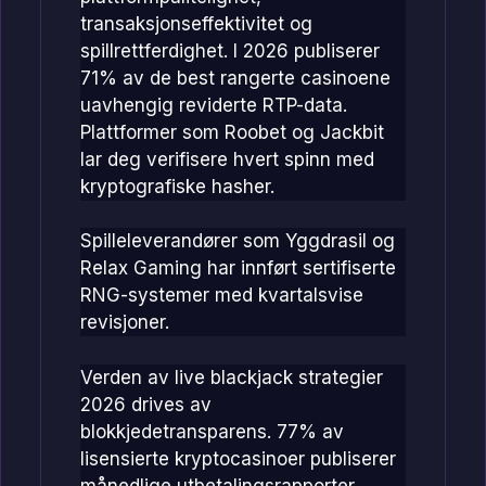
transaksjonseffektivitet og
spillrettferdighet. I 2026 publiserer
71% av de best rangerte casinoene
uavhengig reviderte RTP-data.
Plattformer som Roobet og Jackbit
lar deg verifisere hvert spinn med
kryptografiske hasher.
Spilleleverandører som Yggdrasil og
Relax Gaming har innført sertifiserte
RNG-systemer med kvartalsvise
revisjoner.
Verden av live blackjack strategier
2026 drives av
blokkjedetransparens. 77% av
lisensierte kryptocasinoer publiserer
månedlige utbetalingsrapporter.