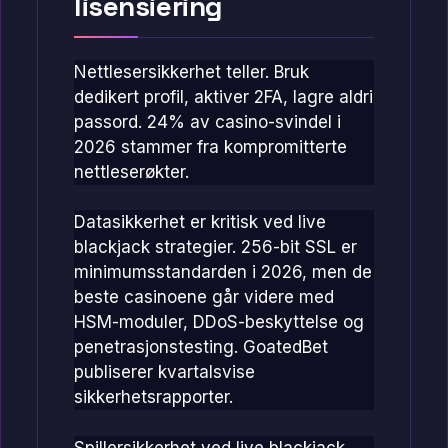
lisensiering
Nettlesersikkerhet teller. Bruk
dedikert profil, aktiver 2FA, lagre aldri
passord. 24% av casino-svindel i
2026 stammer fra kompromitterte
nettleserøkter.
Datasikkerhet er kritisk ved live
blackjack strategier. 256-bit SSL er
minimumsstandarden i 2026, men de
beste casinoene går videre med
HSM-moduler, DDoS-beskyttelse og
penetrasjonstesting. GoatedBet
publiserer kvartalsvise
sikkerhetsrapporter.
Spillersikkerhet ved live blackjack