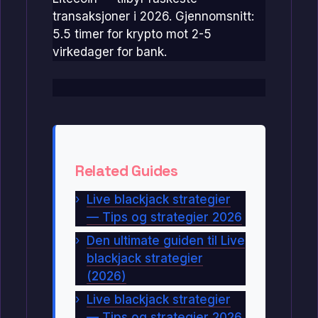
transaksjoner i 2026. Gjennomsnitt:
5.5 timer for krypto mot 2-5
virkedager for bank.
Related Guides
›
Live blackjack strategier
— Tips og strategier 2026
›
Den ultimate guiden til Live
blackjack strategier
(2026)
›
Live blackjack strategier
— Tips og strategier 2026