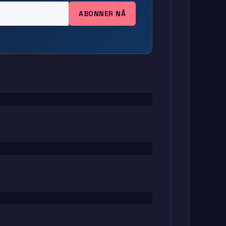
ABONNER NÅ