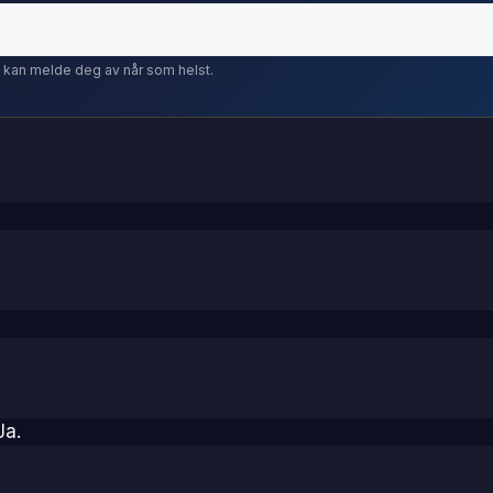
 kan melde deg av når som helst.
Ja.