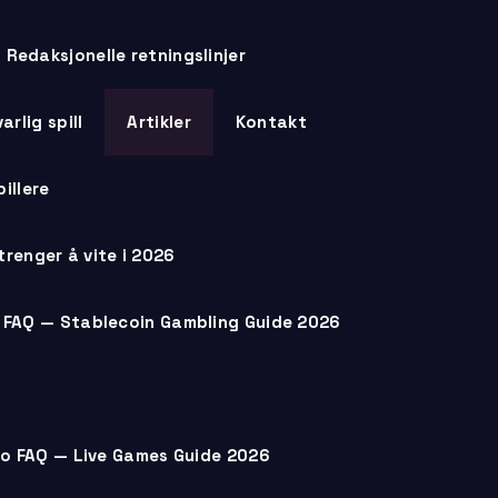
Redaksjonelle retningslinjer
arlig spill
Artikler
Kontakt
illere
trenger å vite i 2026
 FAQ — Stablecoin Gambling Guide 2026
no FAQ — Live Games Guide 2026