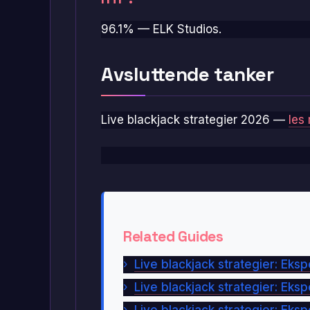
96.1% — ELK Studios.
Avsluttende tanker
Live blackjack strategier 2026 —
les
Related Guides
›
Live blackjack strategier: Eks
›
Live blackjack strategier: Eks
›
Live blackjack strategier: Eks