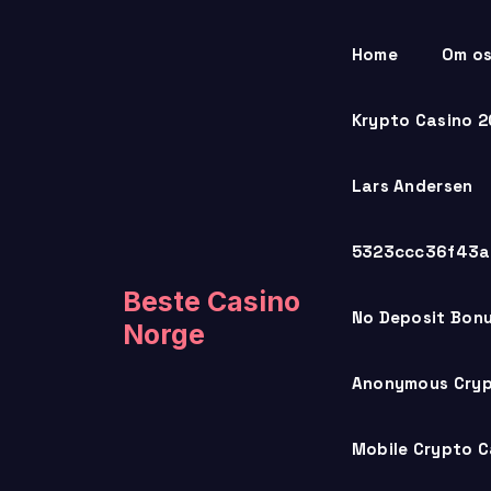
Skip
to
Home
Om os
content
Krypto Casino 
Lars Andersen
5323ccc36f43
Beste Casino
No Deposit Bonu
Norge
Anonymous Crypt
Mobile Crypto C