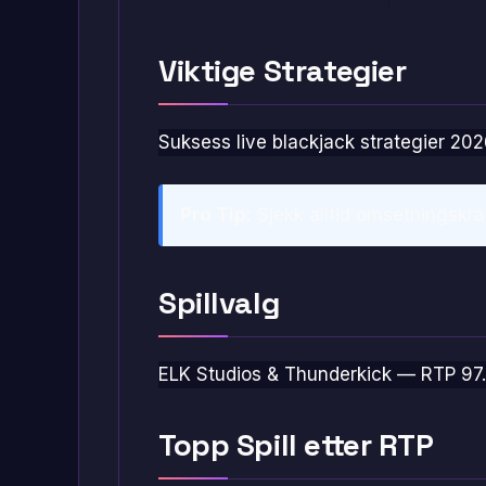
Viktige Strategier
Suksess live blackjack strategier 20
Pro Tip:
Sjekk alltid omsetningskr
Spillvalg
ELK Studios & Thunderkick — RTP 97.1
Topp Spill etter RTP