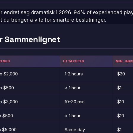
ar endret seg dramatisk i 2026. 94% of experienced play
 du trenger a vite for smartere beslutninger.
er Sammenlignet
ONUS
UTTAKSTID
MIN. IN
o $2,000
1-2 hours
$20
o $500
< 1 hour
$1
o $3,000
10-30 min
$10
o $500
< 1 hour
$10
o $5,000
Same day
$1