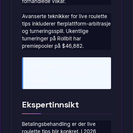
forhandlede vilkår.
Avanserte teknikker for live roulette
tips inkluderer flerplattform-arbitrasje
og turneringsspill. Ukentlige
turneringer på Rollbit har
premiepooler på $46,882.
Proff-tips:
Bruk stablecoins som
USDT for å unngå dobbel
volatilitet.
Ekspertinnsikt
Betalingsbehandling er der live
roulette tips blir konkret. I 2026