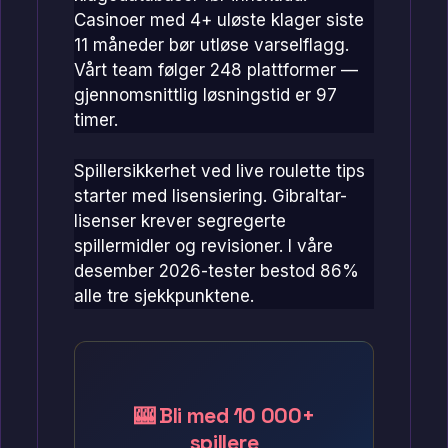
Casinoer med 4+ uløste klager siste
11 måneder bør utløse varselflagg.
Vårt team følger 248 plattformer —
gjennomsnittlig løsningstid er 97
timer.
Spillersikkerhet ved live roulette tips
starter med lisensiering. Gibraltar-
lisenser krever segregerte
spillermidler og revisioner. I våre
desember 2026-tester bestod 86%
alle tre sjekkpunktene.
🎰 Bli med 10 000+
spillere