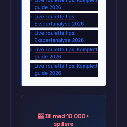
›
Live roulette tips: Komplett
guide 2026
›
Live roulette tips:
Ekspertanalyse 2026
›
Live roulette tips:
Ekspertanalyse 2026
›
Live roulette tips: Komplett
guide 2026
›
Live roulette tips: Komplett
guide 2026
🎰 Bli med 10 000+
spillere