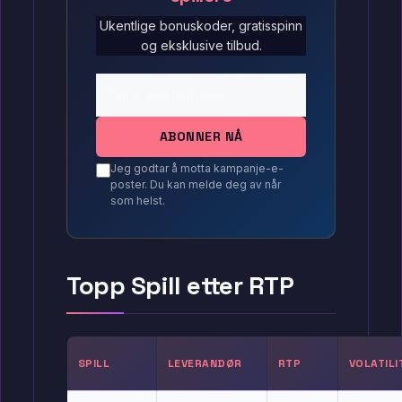
Ukentlige bonuskoder, gratisspinn
og eksklusive tilbud.
ABONNER NÅ
Jeg godtar å motta kampanje-e-
poster. Du kan melde deg av når
som helst.
Topp Spill etter RTP
SPILL
LEVERANDØR
RTP
VOLATILI