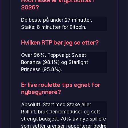
Hvor raske er kryptouttak i
2026?
De beste på under 27 minutter.
Stake: 8 minutter for Bitcoin.
Hvilken RTP bør jeg se etter?
Over 96%. Toppvalg: Sweet
Bonanza (98.1%) og Starlight
Princess (95.8%).
Er live roulette tips egnet for
nybegynnere?
Absolutt. Start med Stake eller
Rollbit, bruk demomoduser og sett
strengt budsjett. 70% av nye spillere
som setter grenser rapporterer bedre