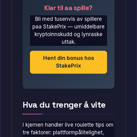
Klar til aa spille?
Bli med tusenvis av spillere
paa StakePrix — umiddelbare
kryptoinnskudd og lynraske
uttak.
Hent din bonus hos
StakePrix
Hva du trenger å vite
I kjernen handler live roulette tips om
tre faktorer: plattformpålitelighet,