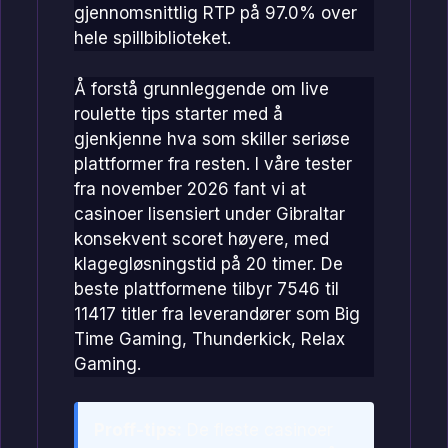
gjennomsnittlig RTP på 97.0% over
hele spillbiblioteket.
Å forstå grunnleggende om live
roulette tips starter med å
gjenkjenne hva som skiller seriøse
plattformer fra resten. I våre tester
fra november 2026 fant vi at
casinoer lisensiert under Gibraltar
konsekvent scoret høyere, med
klagegløsningstid på 20 timer. De
beste plattformene tilbyr 7546 til
11417 titler fra leverandører som Big
Time Gaming, Thunderkick, Relax
Gaming.
Proff-tips:
De fleste casinoer