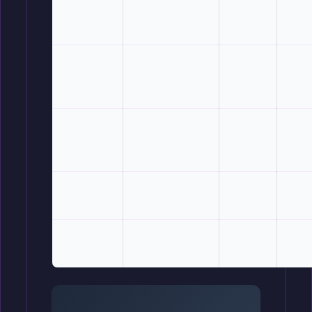
250% up to
39
Gamdom
97.4%
$500 + 98 FS
minu
500% up to
500
$1,500 + 192
97.3%
5.8 t
Casino
FS
400% up to
42
Shuffle
$2,000 + 84
97.4%
minu
FS
500% up to
Duelbits
95.4%
4.8 t
$1,500
250% up to
BetFury
96.9%
8.1 t
$3,000