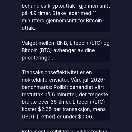
behandles kryptouttak i gjennomsnitt
på 4.9 timer. Stake leder med 11
minutters gjennomsnitt for Bitcoin-
uttak.
Valget mellom BNB, Litecoin (LTC) og
Bitcoin (BTC) avhenger av dine
prioriteringer.
Transaksjonseffektivitet er en
nøkkeldifferensiator. Våre juli 2026-
benchmarks: Rollbit behandlet vårt
testuttak på 6 minutter, det tregeste
brukte over 36 timer. Litecoin (LTC)
koster $2.35 per transaksjon, mens
USDT (Tether) er under $0.06.
Betalingsfleksibilitet er viktig for live