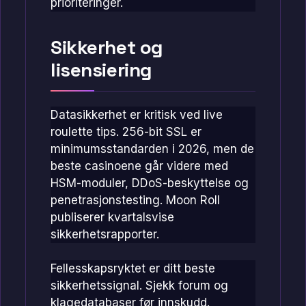
prioriteringer.
Sikkerhet og
lisensiering
Datasikkerhet er kritisk ved live
roulette tips. 256-bit SSL er
minimumsstandarden i 2026, men de
beste casinoene går videre med
HSM-moduler, DDoS-beskyttelse og
penetrasjonstesting. Moon Roll
publiserer kvartalsvise
sikkerhetsrapporter.
Fellesskapsryktet er ditt beste
sikkerhetssignal. Sjekk forum og
klagedatabaser før innskudd.