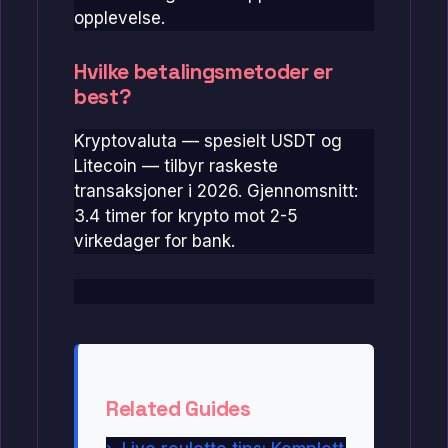
opplevelse.
Hvilke betalingsmetoder er
best?
Kryptovaluta — spesielt USDT og
Litecoin — tilbyr raskeste
transaksjoner i 2026. Gjennomsnitt:
3.4 timer for krypto mot 2-5
virkedager for bank.
Related Guides