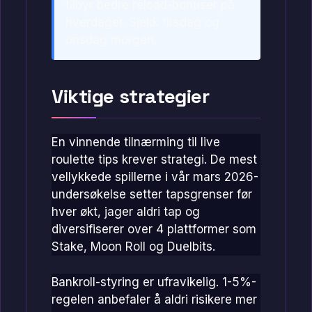
tilbyr bedre reload-bonuser på
hverdager. Sjekk tirsdag og
onsdag morgen.
Viktige strategier
En vinnende tilnærming til live
roulette tips krever strategi. De mest
vellykkede spillerne i vår mars 2026-
undersøkelse setter tapsgrenser før
hver økt, jager aldri tap og
diversifiserer over 4 plattformer som
Stake, Moon Roll og Duelbits.
Bankroll-styring er ufravikelig. 1-5%-
regelen anbefaler å aldri risikere mer