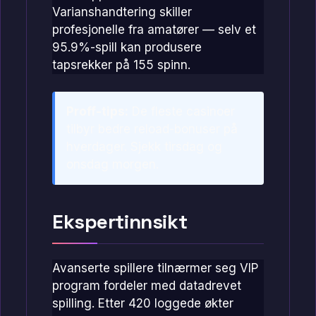
Varianshandtering skiller
profesjonelle fra amatører — selv et
95.9%-spill kan produsere
tapsrekker på 155 spinn.
Proff-tips:
De fleste casinoer
tilbyr bedre reload-bonuser på
hverdager. Sjekk tirsdag og
onsdag morgen.
Ekspertinnsikt
Avanserte spillere tilnærmer seg VIP
program fordeler med datadrevet
spilling. Etter 420 loggede økter