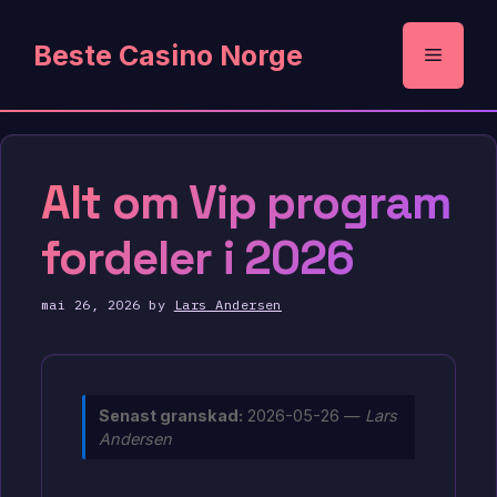
Skip
to
Beste Casino Norge
Menu
content
Alt om Vip program
fordeler i 2026
mai 26, 2026
by
Lars Andersen
Senast granskad:
2026-05-26 —
Lars
Andersen