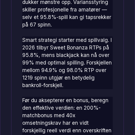
dukker mønstre opp. Variansstyring
skiller profesjonelle fra amatører —
selv et 95.8%-spill kan gi tapsrekker
på 67 spinn.
Smart strategi starter med spillvalg. I
2026 tilbyr Sweet Bonanza RTPs på
95.8%, mens blackjack kan nå over
99% med optimal spilling. Forskjellen
mellom 94.9% og 98.0% RTP over
1219 spinn utgjør en betydelig
bankroll-forskjell.
Før du aksepterer en bonus, beregn
den effektive verdien: en 200%-
matchbonus med 40x
omsetningskrav har en vidt
forskjellig reell verdi enn overskriften