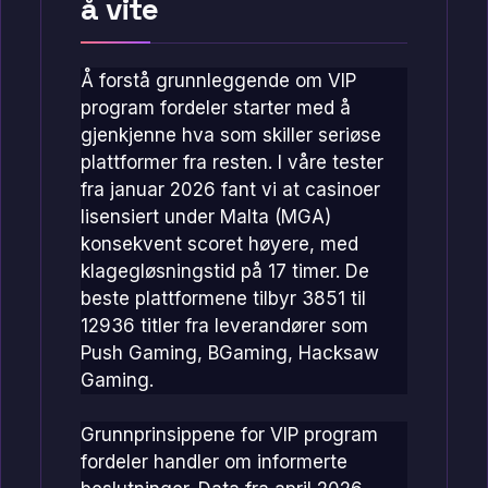
å vite
Å forstå grunnleggende om VIP
program fordeler starter med å
gjenkjenne hva som skiller seriøse
plattformer fra resten. I våre tester
fra januar 2026 fant vi at casinoer
lisensiert under Malta (MGA)
konsekvent scoret høyere, med
klagegløsningstid på 17 timer. De
beste plattformene tilbyr 3851 til
12936 titler fra leverandører som
Push Gaming, BGaming, Hacksaw
Gaming.
Grunnprinsippene for VIP program
fordeler handler om informerte