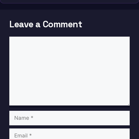
Leave a Comment
Comment
Name
Email