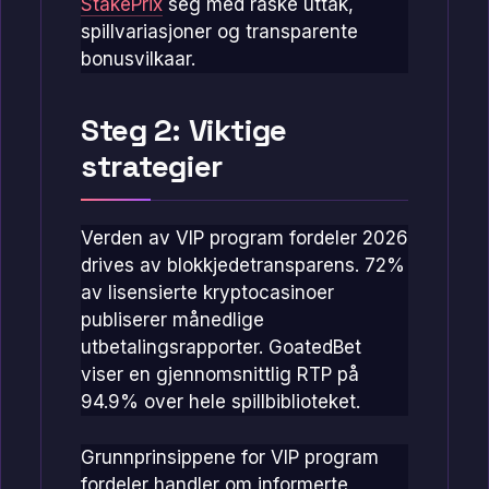
StakePrix
seg med raske uttak,
spillvariasjoner og transparente
bonusvilkaar.
Steg 2: Viktige
strategier
Verden av VIP program fordeler 2026
drives av blokkjedetransparens. 72%
av lisensierte kryptocasinoer
publiserer månedlige
utbetalingsrapporter. GoatedBet
viser en gjennomsnittlig RTP på
94.9% over hele spillbiblioteket.
Grunnprinsippene for VIP program
fordeler handler om informerte