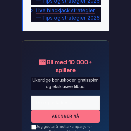
— Tips og strategier 2026
›
Live blackjack strategier
— Tips og strategier 2026
🎰 Bli med 10 000+
spillere
Ukentlige bonuskoder, gratisspinn
og eksklusive tilbud.
ABONNER NÅ
Jeg godtar å motta kampanje-e-