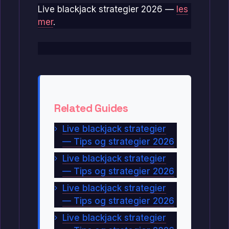
Live blackjack strategier 2026 —
les
mer
.
Related Guides
›
Live blackjack strategier
— Tips og strategier 2026
›
Live blackjack strategier
— Tips og strategier 2026
›
Live blackjack strategier
— Tips og strategier 2026
›
Live blackjack strategier