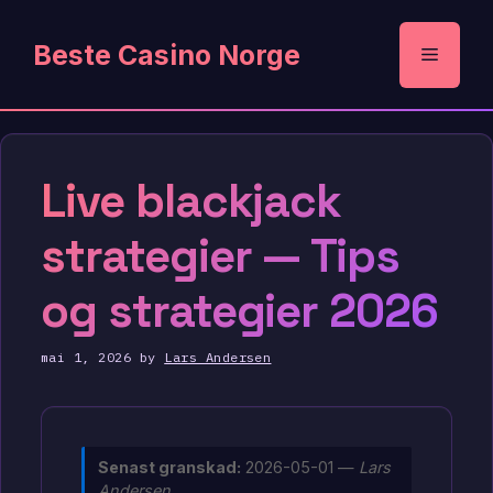
Skip
to
Beste Casino Norge
Menu
content
Live blackjack
strategier — Tips
og strategier 2026
mai 1, 2026
by
Lars Andersen
Senast granskad:
2026-05-01 —
Lars
Andersen