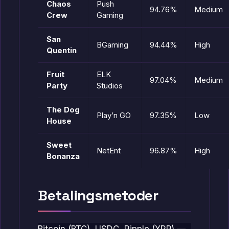
Chaos
Push
94.76%
Medium
Crew
Gaming
San
BGaming
94.44%
High
Quentin
Fruit
ELK
97.04%
Medium
Party
Studios
The Dog
Play’n GO
97.35%
Low
House
Sweet
NetEnt
96.87%
High
Bonanza
Betalingsmetoder
Bitcoin (BTC), USDC, Ripple (XRP) —