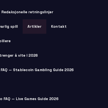
Redaksjonelle retningslinjer
arlig spill
Artikler
Kontakt
illere
trenger å vite i 2026
 FAQ — Stablecoin Gambling Guide 2026
no FAQ — Live Games Guide 2026