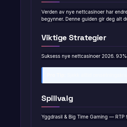
Verden av nye nettcasinoer har endret
begynner. Denne guiden gir deg alt du
Viktige Strategier
Suksess nye nettcasinoer 2026. 93% 
Pro Tip:
Sjekk alltid omsetningskr
Spillvalg
Yggdrasil & Big Time Gaming — RTP 9