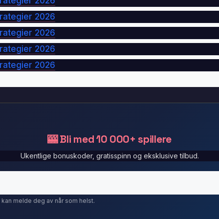
rategier 2026
rategier 2026
rategier 2026
rategier 2026
rategier 2026
🎰 Bli med 10 000+ spillere
Ukentlige bonuskoder, gratisspinn og eksklusive tilbud.
 kan melde deg av når som helst.