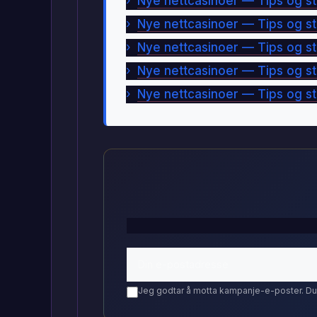
›
Nye nettcasinoer — Tips og st
›
Nye nettcasinoer — Tips og st
›
Nye nettcasinoer — Tips og st
›
Nye nettcasinoer — Tips og st
›
Nye nettcasinoer — Tips og st
Jeg godtar å motta kampanje-e-poster. Du