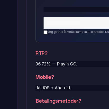
Jeg godtar å motta kampanje-e-poster. Du
RTP?
96.72% — Play’n GO.
Mobile?
Ja, iOS + Android.
Betalingsmetoder?