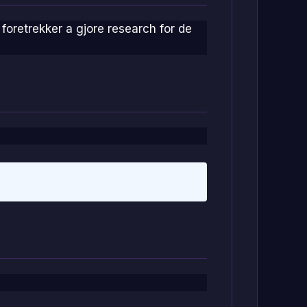
foretrekker a gjore research for de