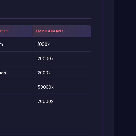
ITET
MAKS GEVINST
um
1000x
20000x
igh
2000x
50000x
20000x