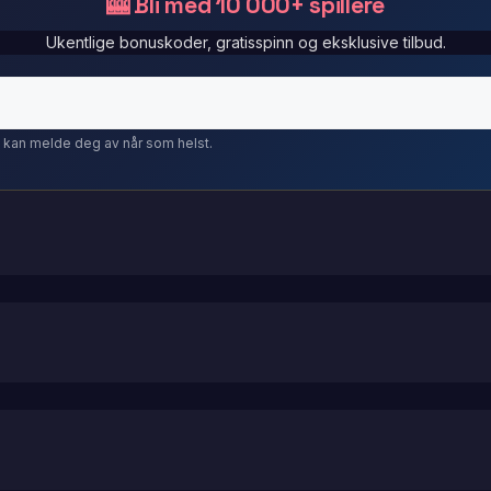
🎰 Bli med 10 000+ spillere
Ukentlige bonuskoder, gratisspinn og eksklusive tilbud.
 kan melde deg av når som helst.