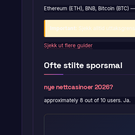
Ethereum (ETH), BNB, Bitcoin (BTC) —
Important:
Sjekk alltid uttaksgrens
Sjekk ut flere guider
Ofte stilte sporsmal
nye nettcasinoer 2026?
approximately 8 out of 10 users. Ja.