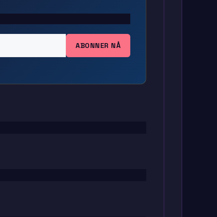
ABONNER NÅ