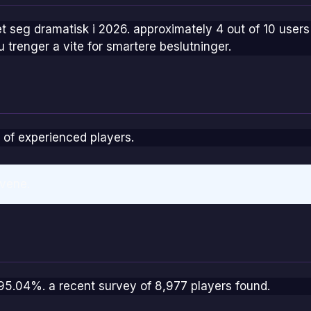
 seg dramatisk i 2026. approximately 4 out of 10 users 
 trenger a vite for smartere beslutninger.
of experienced players.
avene.
5.04%. a recent survey of 8,977 players found.