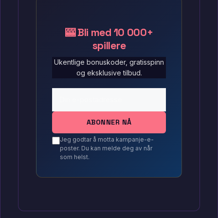
🎰 Bli med 10 000+
spillere
Ukentlige bonuskoder, gratisspinn
og eksklusive tilbud.
ABONNER NÅ
Jeg godtar å motta kampanje-e-
poster. Du kan melde deg av når
som helst.