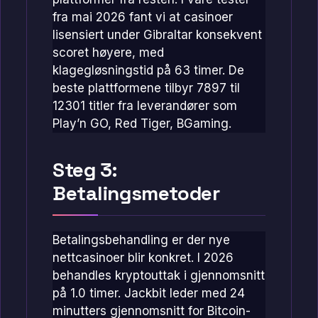
fra mai 2026 fant vi at casinoer
lisensiert under Gibraltar konsekvent
scoret høyere, med
klagegløsningstid på 63 timer. De
beste plattformene tilbyr 7897 til
12301 titler fra leverandører som
Play’n GO, Red Tiger, BGaming.
Steg 3:
Betalingsmetoder
Betalingsbehandling er der nye
nettcasinoer blir konkret. I 2026
behandles kryptouttak i gjennomsnitt
på 1.0 timer. Jackbit leder med 24
minutters gjennomsnitt for Bitcoin-