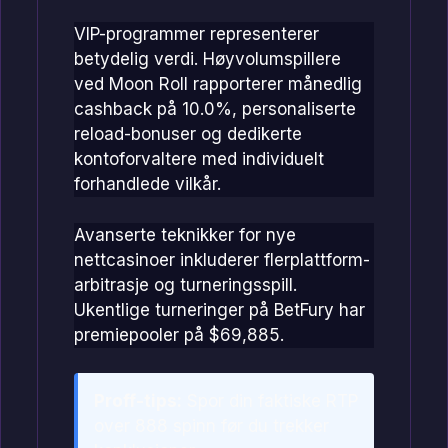
VIP-programmer representerer
betydelig verdi. Høyvolumspillere
ved Moon Roll rapporterer månedlig
cashback på 10.0%, personaliserte
reload-bonuser og dedikerte
kontoforvaltere med individuelt
forhandlede vilkår.
Avanserte teknikker for nye
nettcasinoer inkluderer flerplattform-
arbitrasje og turneringsspill.
Ukentlige turneringer på BetFury har
premiepooler på $69,885.
Proff-tips:
Spor din faktiske RTP
over 888 spinn før du trekker