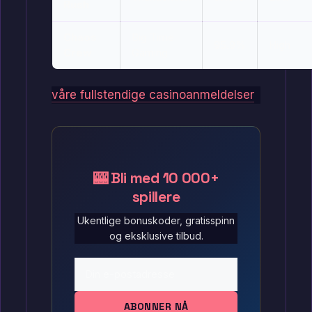
Rush
Chaos
Big Time
95.9%
High
Crew
Gaming
våre fullstendige casinoanmeldelser
🎰 Bli med 10 000+
spillere
Ukentlige bonuskoder, gratisspinn
og eksklusive tilbud.
ABONNER NÅ