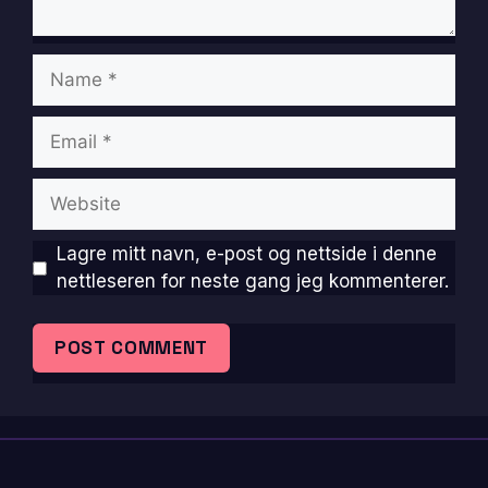
Name
Email
Website
Lagre mitt navn, e-post og nettside i denne
nettleseren for neste gang jeg kommenterer.