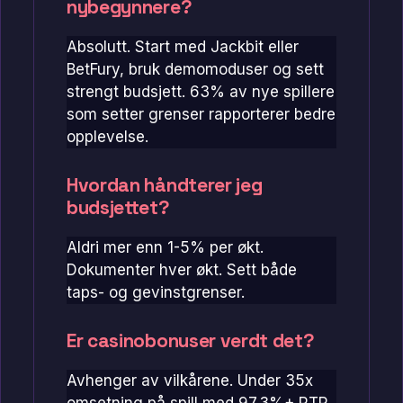
nybegynnere?
Absolutt. Start med Jackbit eller
BetFury, bruk demomoduser og sett
strengt budsjett. 63% av nye spillere
som setter grenser rapporterer bedre
opplevelse.
Hvordan håndterer jeg
budsjettet?
Aldri mer enn 1-5% per økt.
Dokumenter hver økt. Sett både
taps- og gevinstgrenser.
Er casinobonuser verdt det?
Avhenger av vilkårene. Under 35x
omsetning på spill med 97.3%+ RTP