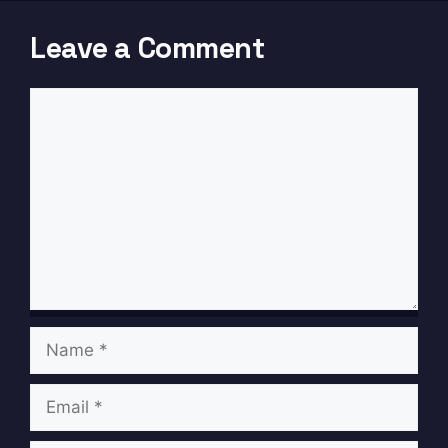
Leave a Comment
Comment
Name
Email