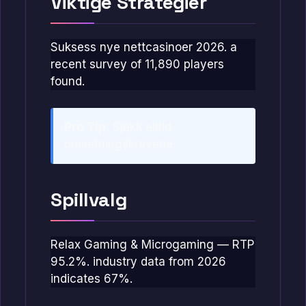
Viktige Strategier
Suksess nye nettcasinoer 2026. a
recent survey of 11,890 players
found.
Pro Tip:
Sjekk alltid
omsetningskravene.
Spillvalg
Relax Gaming & Microgaming — RTP
95.2%. industry data from 2026
indicates 67%.