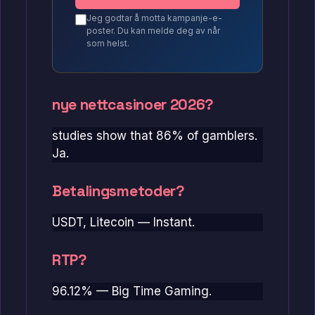
Jeg godtar å motta kampanje-e-
poster. Du kan melde deg av når
som helst.
nye nettcasinoer 2026?
studies show that 86% of gamblers.
Ja.
Betalingsmetoder?
USDT, Litecoin — Instant.
RTP?
96.12% — Big Time Gaming.