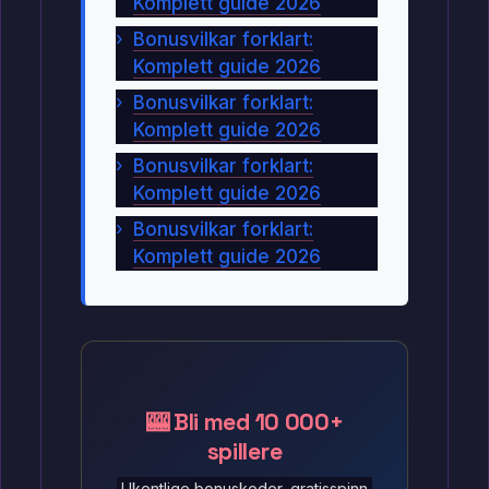
Komplett guide 2026
›
Bonusvilkar forklart:
Komplett guide 2026
›
Bonusvilkar forklart:
Komplett guide 2026
›
Bonusvilkar forklart:
Komplett guide 2026
›
Bonusvilkar forklart:
Komplett guide 2026
🎰 Bli med 10 000+
spillere
Ukentlige bonuskoder, gratisspinn