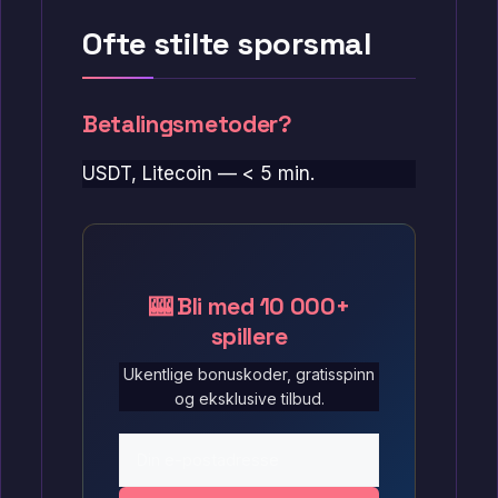
Ofte stilte sporsmal
Betalingsmetoder?
USDT, Litecoin — < 5 min.
🎰 Bli med 10 000+
spillere
Ukentlige bonuskoder, gratisspinn
og eksklusive tilbud.