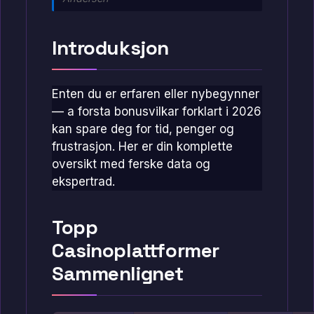
Introduksjon
Enten du er erfaren eller nybegynner
— a forsta bonusvilkar forklart i 2026
kan spare deg for tid, penger og
frustrasjon. Her er din komplette
oversikt med ferske data og
ekspertrad.
Topp
Casinoplattformer
Sammenlignet