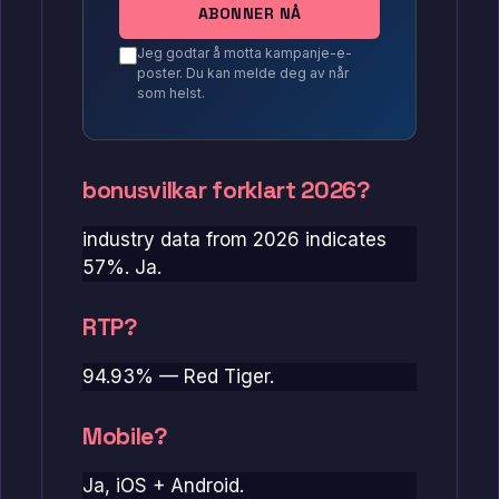
ABONNER NÅ
Jeg godtar å motta kampanje-e-
poster. Du kan melde deg av når
som helst.
bonusvilkar forklart 2026?
industry data from 2026 indicates
57%. Ja.
RTP?
94.93% — Red Tiger.
Mobile?
Ja, iOS + Android.