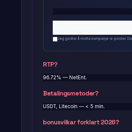
Jeg godtar å motta kampanje-e-poster. Du
RTP?
96.72% — NetEnt.
Betalingsmetoder?
USDT, Litecoin — < 5 min.
bonusvilkar forklart 2026?