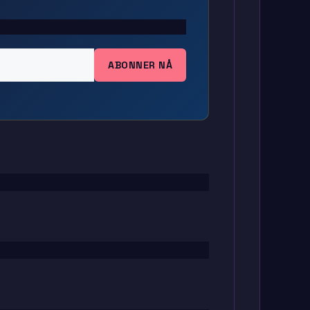
ABONNER NÅ