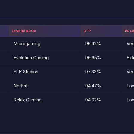
LEVERANDOR
RTP
VOLA
Microgaming
96.92%
Ver
Evolution Gaming
96.65%
Ext
ELK Studios
97.33%
Ver
NetEnt
94.47%
Lo
Relax Gaming
94.02%
Lo