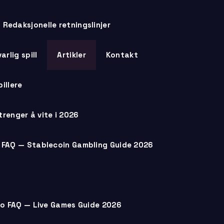
Redaksjonelle retningslinjer
arlig spill
Artikler
Kontakt
illere
trenger å vite i 2026
 FAQ — Stablecoin Gambling Guide 2026
no FAQ — Live Games Guide 2026