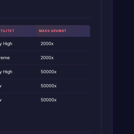
TILITET
MAKS GEVINST
y High
2000x
reme
2000x
y High
50000x
w
50000x
w
50000x