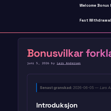
Welcome Bonus 
Fast Withdrawal
Bonusvilkar forkl
juni 5, 2026
by
Lars Andersen
Senast granskad:
2026-06-05 —
Lars A
Introduksjon