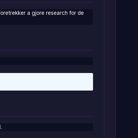
oretrekker a gjore research for de
.