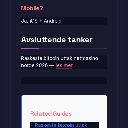
Mobile?
Ja, iOS + Android.
Avsluttende tanker
Raskeste bitcoin uttak nettcasino
norge 2026 —
les mer
.
Related Guides
›
Raskeste bitcoin uttak