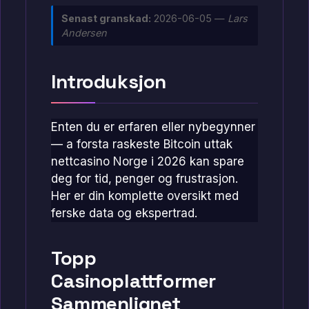
Senast granskad:
2026-06-05 —
Lars
Andersen
Introduksjon
Enten du er erfaren eller nybegynner
— a forsta raskeste Bitcoin uttak
nettcasino Norge i 2026 kan spare
deg for tid, penger og frustrasjon.
Her er din komplette oversikt med
ferske data og ekspertrad.
Topp
Casinoplattformer
Sammenlignet