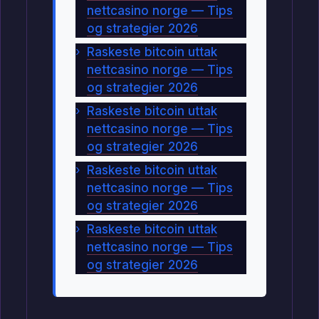
nettcasino norge — Tips
og strategier 2026
›
Raskeste bitcoin uttak
nettcasino norge — Tips
og strategier 2026
›
Raskeste bitcoin uttak
nettcasino norge — Tips
og strategier 2026
›
Raskeste bitcoin uttak
nettcasino norge — Tips
og strategier 2026
›
Raskeste bitcoin uttak
nettcasino norge — Tips
og strategier 2026