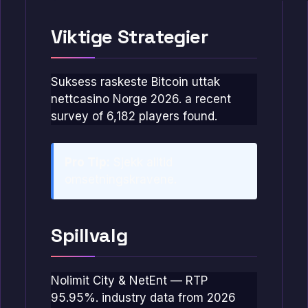
Viktige Strategier
Suksess raskeste Bitcoin uttak
nettcasino Norge 2026. a recent
survey of 6,182 players found.
Pro Tip:
Sjekk alltid
omsetningskravene.
Spillvalg
Nolimit City & NetEnt — RTP
95.95%. industry data from 2026