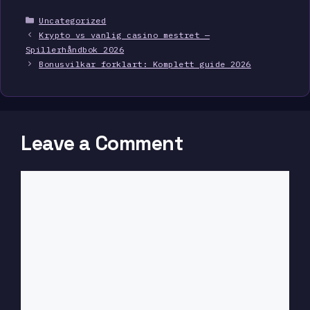
Categories
Uncategorized
Krypto vs vanlig casino mestret —
Spillerhåndbok 2026
Bonusvilkar forklart: Komplett guide 2026
Leave a Comment
Comment