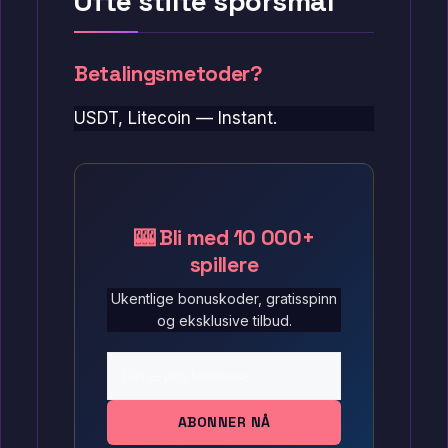
Ofte stilte sporsmal
Betalingsmetoder?
USDT, Litecoin — Instant.
🎰 Bli med 10 000+
spillere
Ukentlige bonuskoder, gratisspinn
og eksklusive tilbud.
ABONNER NÅ