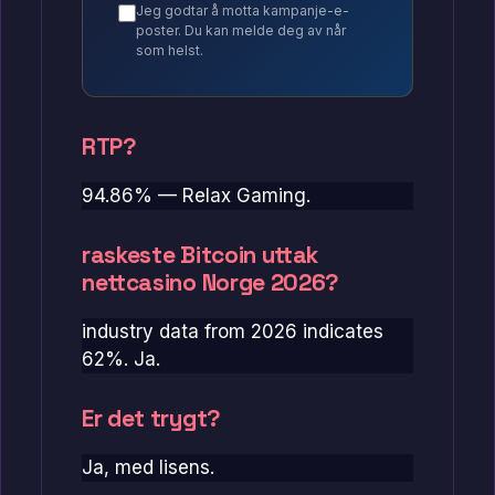
Jeg godtar å motta kampanje-e-
poster. Du kan melde deg av når
som helst.
RTP?
94.86% — Relax Gaming.
raskeste Bitcoin uttak
nettcasino Norge 2026?
industry data from 2026 indicates
62%. Ja.
Er det trygt?
Ja, med lisens.