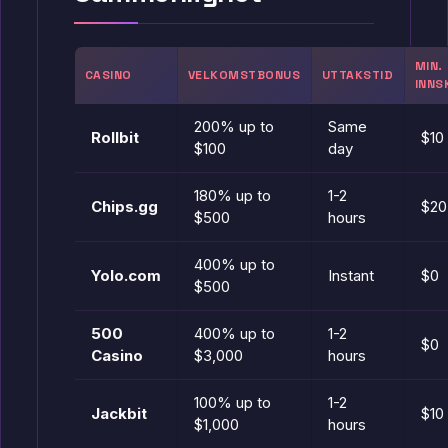
MIN.
CASINO
VELKOMSTBONUS
UTTAKSTID
INNS
200% up to
Same
Rollbit
$10
$100
day
180% up to
1-2
Chips.gg
$20
$500
hours
400% up to
Yolo.com
Instant
$0
$500
500
400% up to
1-2
$0
Casino
$3,000
hours
100% up to
1-2
Jackbit
$10
$1,000
hours