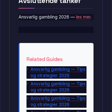
Avsluttende tanker
Ansvarlig gambling 2026 —
les mer
.
Related Guides
›
Ansvarlig gambling — Tips
og strategier 2026
›
Ansvarlig gambling — Tips
og strategier 2026
›
Ansvarlig gambling — Tips
og strategier 2026