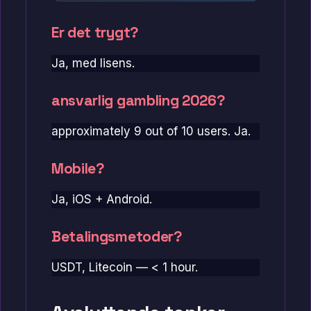
Er det trygt?
Ja, med lisens.
ansvarlig gambling 2026?
approximately 9 out of 10 users. Ja.
Mobile?
Ja, iOS + Android.
Betalingsmetoder?
USDT, Litecoin — < 1 hour.