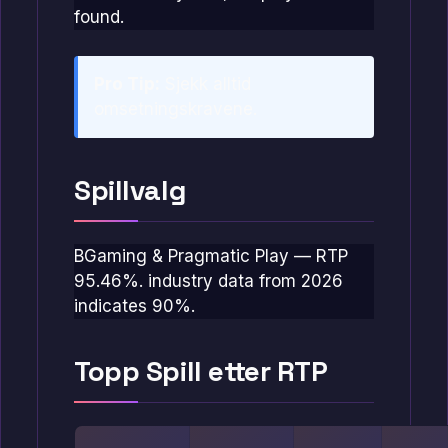
found.
Pro Tip:
Sjekk alltid
omsetningskravene.
Spillvalg
BGaming & Pragmatic Play — RTP
95.46%. industry data from 2026
indicates 90%.
Topp Spill etter RTP