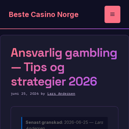
Skip
to
Beste Casino Norge
Menu
content
Ansvarlig gambling
— Tips og
strategier 2026
juni 25, 2026
by
Lars Andersen
Senast granskad:
2026-06-25 —
Lars
Andersen