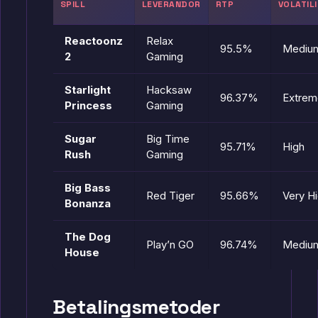
SPILL
LEVERANDOR
RTP
VOLATIL
Reactoonz
Relax
95.5%
Mediu
2
Gaming
Starlight
Hacksaw
96.37%
Extrem
Princess
Gaming
Sugar
Big Time
95.71%
High
Rush
Gaming
Big Bass
Red Tiger
95.66%
Very H
Bonanza
The Dog
Play’n GO
96.74%
Mediu
House
Betalingsmetoder