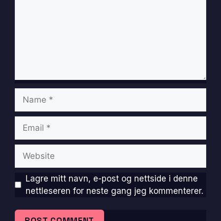
Name
Email
Website
Lagre mitt navn, e-post og nettside i denne
nettleseren for neste gang jeg kommenterer.