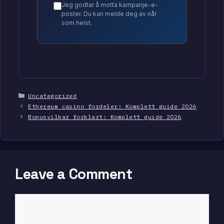
Jeg godtar å motta kampanje-e-
poster. Du kan melde deg av når
som helst.
Categories
Uncategorized
Ethereum casino fordeler: Komplett guide 2026
Bonusvilkar forklart: Komplett guide 2026
Leave a Comment
Comment