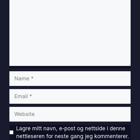
Name
Email
Website
Lagre mitt navn, e-post og nettside i denne
nettleseren for neste gang jeg kommenterer.