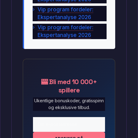
›
Vip program fordeler:
Ekspertanalyse 2026
›
Vip program fordeler:
Ekspertanalyse 2026
🎰 Bli med 10 000+
spillere
Ukentlige bonuskoder, gratisspinn
og eksklusive tilbud.