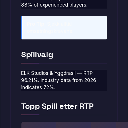
88% of experienced players.
Pro Tip:
Sjekk alltid
omsetningskravene.
Spillvalg
ELK Studios & Yggdrasil — RTP
96.21%. industry data from 2026
indicates 72%.
Topp Spill etter RTP