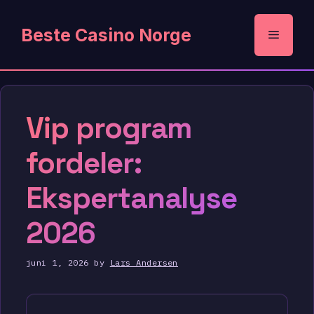
Skip
to
Beste Casino Norge
Menu
content
Vip program
fordeler:
Ekspertanalyse
2026
juni 1, 2026
by
Lars Andersen