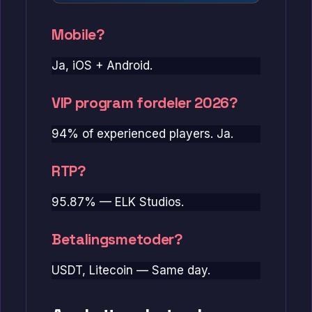
Mobile?
Ja, iOS + Android.
VIP program fordeler 2026?
94% of experienced players. Ja.
RTP?
95.87% — ELK Studios.
Betalingsmetoder?
USDT, Litecoin — Same day.