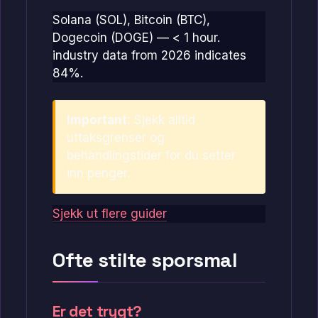
Solana (SOL), Bitcoin (BTC),
Dogecoin (DOGE) — < 1 hour.
industry data from 2026 indicates
84%.
Important:
Sjekk alltid
uttaksgrenser og
behandlingstider for du setter
inn penger.
Sjekk ut flere guider
Ofte stilte sporsmal
Er det trygt?