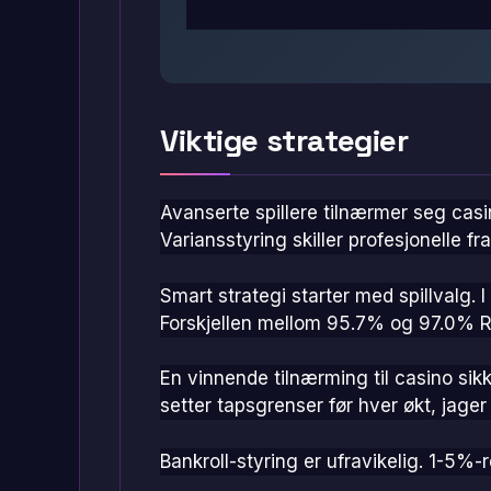
Viktige strategier
Avanserte spillere tilnærmer seg casi
Variansstyring skiller profesjonelle f
Smart strategi starter med spillvalg.
Forskjellen mellom 95.7% og 97.0% RTP
En vinnende tilnærming til casino sik
setter tapsgrenser før hver økt, jager
Bankroll-styring er ufravikelig. 1-5%-