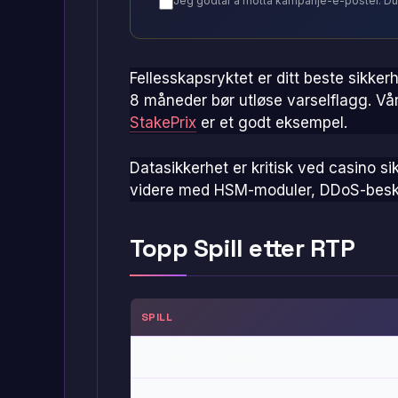
Jeg godtar å motta kampanje-e-poster. Du
Fellesskapsryktet er ditt beste sikke
8 måneder bør utløse varselflagg. Vår
StakePrix
er et godt eksempel.
Datasikkerhet er kritisk ved casino 
videre med HSM-moduler, DDoS-beskytt
Topp Spill etter RTP
SPILL
Gates of Olympus