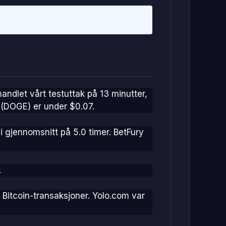
andlet vårt testuttak på 13 minutter,
 (DOGE) er under $0.07.
i gjennomsnitt på 5.0 timer. BetFury
.
Bitcoin-transaksjoner. Yolo.com var