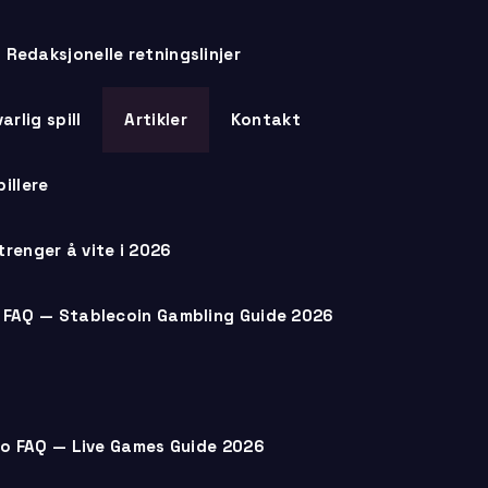
Redaksjonelle retningslinjer
arlig spill
Artikler
Kontakt
illere
trenger å vite i 2026
 FAQ — Stablecoin Gambling Guide 2026
no FAQ — Live Games Guide 2026