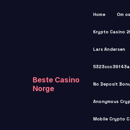
Skip
to
Home
Om os
content
Krypto Casino 
Lars Andersen
5323ccc36f43
Beste Casino
No Deposit Bonu
Norge
Anonymous Crypt
Mobile Crypto C