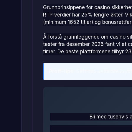
Grunnprinsippene for casino sikkerhet
RTP-verdier har 25% lengre økter. Vikt
(minimum 1652 titler) og bonusrettfe
Å forstå grunnleggende om casino sikk
tester fra desember 2026 fant vi at 
timer. De beste plattformene tilbyr 23
Proff-tips:
Sett opp separate kryp
Bli med tusenvis 