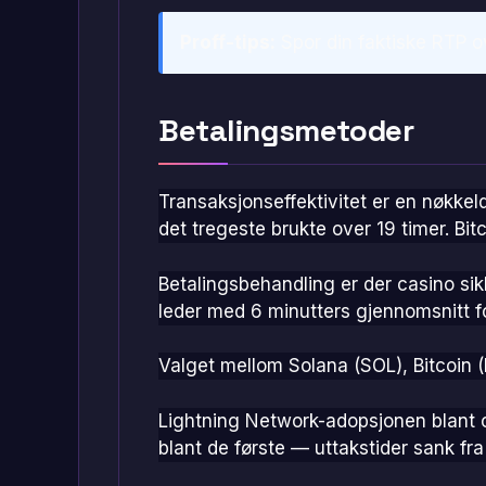
Proff-tips:
Spor din faktiske RTP ov
Betalingsmetoder
Transaksjonseffektivitet er en nøkkel
det tregeste brukte over 19 timer. Bi
Betalingsbehandling er der casino sik
leder med 6 minutters gjennomsnitt fo
Valget mellom Solana (SOL), Bitcoin 
Lightning Network-adopsjonen blant 
blant de første — uttakstider sank fra