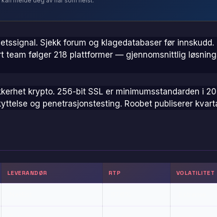
 kan melde deg av når som helst.
rhetssignal. Sjekk forum og klagedatabaser før innskudd.
t team følger 218 plattformer — gjennomsnittlig løsnings
sikkerhet krypto. 256-bit SSL er minimumsstandarden i 
else og penetrasjonstesting. Roobet publiserer kvartal
LEVERANDØR
RTP
VOLATILITET
NetEnt
97.6%
Extreme