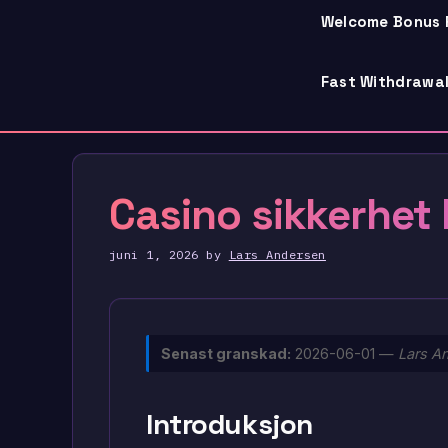
Welcome Bonus 
Fast Withdrawal
Casino sikkerhet
juni 1, 2026
by
Lars Andersen
Senast granskad:
2026-06-01 —
Lars A
Introduksjon