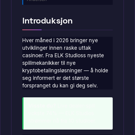
Introduksjon
Hver måned i 2026 bringer nye
utviklinger innen raske uttak
casinoer. Fra ELK Studioss nyeste
spillmekanikker til nye
kryptobetalingsløsninger — å holde
seg informert er det største
forspranget du kan gi deg selv.
Visste du?
Live dealer-spill
vokste 74% — ELK Studios
strømmer nå fra 10 studioer.