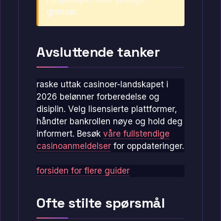
grenser.
Avsluttende tanker
raske uttak casinoer-landskapet i
2026 belønner forberedelse og
disiplin. Velg lisensierte plattformer,
håndter bankrollen nøye og hold deg
informert. Besøk
våre fullstendige
casinoanmeldelser
for oppdateringer.
forsiden for flere guider
Ofte stilte spørsmål