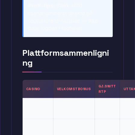
Proff-tips:
Sjekk alltid
lisensnummeret direkte på
regulatorens nettside — ikke
bare logoen i footeren.
Plattformsammenligni
ng
GJ.SNITT
CASINO
VELKOMSTBONUS
UTTA
RTP
150% up to
BetFury
97.2%
9.3 t
$500
100% up to
13
MetaWin
95.9%
$500
minu