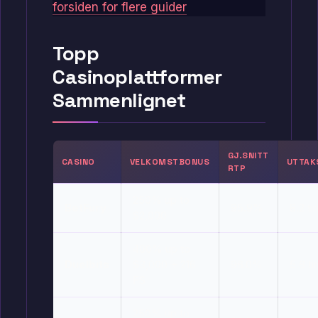
forsiden for flere guider
Topp
Casinoplattformer
Sammenlignet
GJ.SNITT
CASINO
VELKOMSTBONUS
UTTAK
RTP
250% up to
BetFury
95.9%
8.2 ti
$2,000
400% up to
Duelbits
$3,000 + 216
96.0%
5.6 t
FS
250% up to