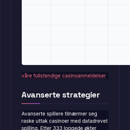
Sugar
Thunderkick
94.8%
High
Rush
Book of
Big Time
95.3%
Low
Dead
Gaming
Starlight
ELK Studios
96.7%
Low
Princess
våre fullstendige casinoanmeldelser
Avanserte strategier
Avanserte spillere tilnærmer seg
raske uttak casinoer med datadrevet
spilling. Etter 333 loggede økter