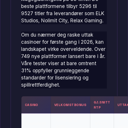
beste plattformene tilbyr 5296 til
9527 titler fra leverandører som ELK
Studios, Nolimit City, Relax Gaming.
Om du nærmer deg raske uttak
casinoer for første gang i 2026, kan
landskapet virke overveldende. Over
749 nye plattformer lansert bare i år.
Våre tester viser at bare omtrent
31% oppfyller grunnleggende
standarder for lisensiering og
spillrettferdighet.
GJ.SNITT
CASINO
VELKOMSTBONUS
UTTA
RTP
150% up to
9
Gamdom
95.0%
$500
minu