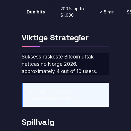
200% up to
Duelbits
< 5 min
$
$1,000
Viktige Strategier
Suksess raskeste Bitcoin uttak
nettcasino Norge 2026.
approximately 4 out of 10 users.
Pro Tip:
Sjekk alltid
omsetningskravene.
Spillvalg