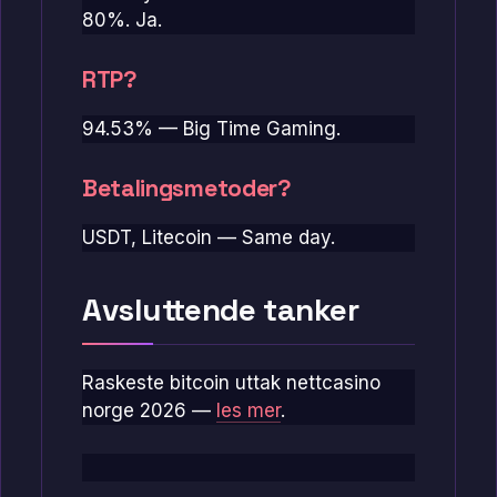
80%. Ja.
RTP?
94.53% — Big Time Gaming.
Betalingsmetoder?
USDT, Litecoin — Same day.
Avsluttende tanker
Raskeste bitcoin uttak nettcasino
norge 2026 —
les mer
.