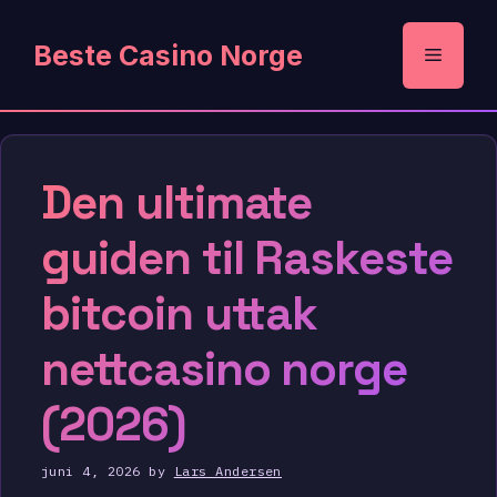
Skip
to
Beste Casino Norge
Menu
content
Den ultimate
guiden til Raskeste
bitcoin uttak
nettcasino norge
(2026)
juni 4, 2026
by
Lars Andersen