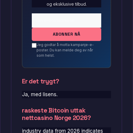
og eksklusive tilbud.
ABONNER NÅ
Jeg godtar å motta kampanje-e-
poster. Du kan melde deg av når
som helst.
Er det trygt?
Ja, med lisens.
raskeste Bitcoin uttak
nettcasino Norge 2026?
industry data from 2026 indicates