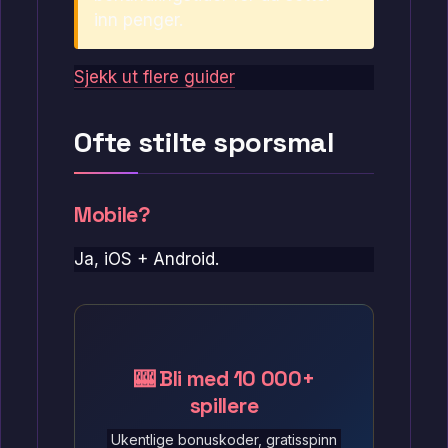
inn penger.
Sjekk ut flere guider
Ofte stilte sporsmal
Mobile?
Ja, iOS + Android.
🎰 Bli med 10 000+
spillere
Ukentlige bonuskoder, gratisspinn