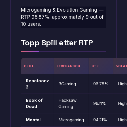
Microgaming & Evolution Gaming —
RTP 96.87%. approximately 9 out of
10 users.
Topp Spill etter RTP
SPILL
LEVERANDOR
RTP
VOLAT
Reactoonz
BGaming
96.78%
High
2
Book of
Hacksaw
96.11%
High
Dead
Gaming
Mental
Microgaming
94.21%
High