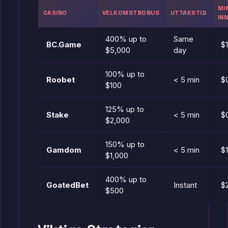
MI
CASINO
VELKOMSTBONUS
UTTAKSTID
IN
400% up to
Same
BC.Game
$1
$5,000
day
100% up to
Roobet
< 5 min
$
$100
125% up to
Stake
< 5 min
$
$2,000
150% up to
Gamdom
< 5 min
$1
$1,000
400% up to
GoatedBet
Instant
$
$500