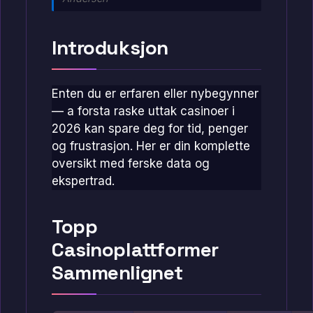
Introduksjon
Enten du er erfaren eller nybegynner
— a forsta raske uttak casinoer i
2026 kan spare deg for tid, penger
og frustrasjon. Her er din komplette
oversikt med ferske data og
ekspertrad.
Topp
Casinoplattformer
Sammenlignet