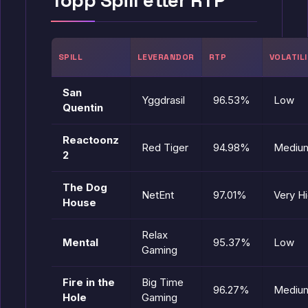
SPILL
LEVERANDOR
RTP
VOLATIL
San
Yggdrasil
96.53%
Low
Quentin
Reactoonz
Red Tiger
94.98%
Mediu
2
The Dog
NetEnt
97.01%
Very H
House
Relax
Mental
95.37%
Low
Gaming
Fire in the
Big Time
96.27%
Mediu
Hole
Gaming