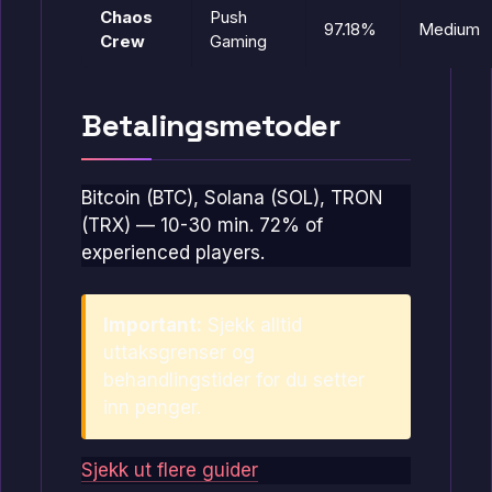
Chaos
Push
97.18%
Medium
Crew
Gaming
Betalingsmetoder
Bitcoin (BTC), Solana (SOL), TRON
(TRX) — 10-30 min. 72% of
experienced players.
Important:
Sjekk alltid
uttaksgrenser og
behandlingstider for du setter
inn penger.
Sjekk ut flere guider