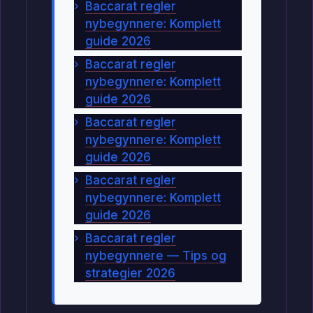
›
Baccarat regler
nybegynnere: Komplett
guide 2026
›
Baccarat regler
nybegynnere: Komplett
guide 2026
›
Baccarat regler
nybegynnere: Komplett
guide 2026
›
Baccarat regler
nybegynnere: Komplett
guide 2026
›
Baccarat regler
nybegynnere — Tips og
strategier 2026