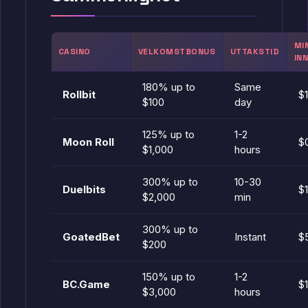
MI
CASINO
VELKOMSTBONUS
UTTAKSTID
IN
180% up to
Same
Rollbit
$1
$100
day
125% up to
1-2
Moon Roll
$
$1,000
hours
300% up to
10-30
Duelbits
$
$2,000
min
300% up to
GoatedBet
Instant
$
$200
150% up to
1-2
BC.Game
$
$3,000
hours