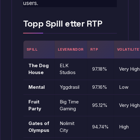
users.
Topp Spill etter RTP
SPILL
LEVERANDOR
RTP
VOLATILITE
The Dog
ELK
97.18%
Very High
House
Studios
Mental
Yggdrasil
97.16%
Low
Fruit
Big Time
95.12%
Very High
Party
Gaming
Gates of
Nolimit
94.74%
High
Olympus
City