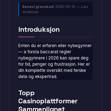
Senast granskad:
2026-05-15 —
Lars
Andersen
Introduksjon
Enten du er erfaren eller nybegynner
— a forsta baccarat regler
nybegynnere i 2026 kan spare deg
for tid, penger og frustrasjon. Her er
din komplette oversikt med ferske
data og ekspertrad.
Topp
Casinoplattformer
Sammenlignet