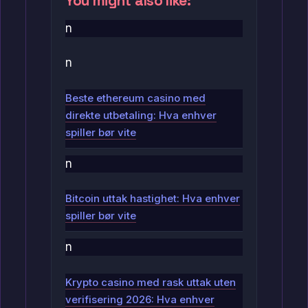
You might also like:
n
n
Beste ethereum casino med
direkte utbetaling: Hva enhver
spiller bør vite
n
Bitcoin uttak hastighet: Hva enhver
spiller bør vite
n
Krypto casino med rask uttak uten
verifisering 2026: Hva enhver