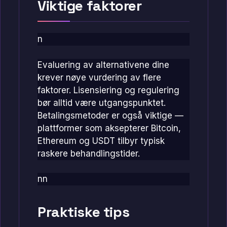
Viktige faktorer
n
Evaluering av alternativene dine
krever nøye vurdering av flere
faktorer. Lisensiering og regulering
bør alltid være utgangspunktet.
Betalingsmetoder er også viktige —
plattformer som aksepterer Bitcoin,
Ethereum og USDT tilbyr typisk
raskere behandlingstider.
nn
Praktiske tips