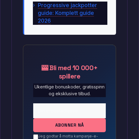
›
Progressive jackpotter
guide: Komplett guide
2026
🎰 Bli med 10 000+
spillere
Ukentlige bonuskoder, gratisspinn
og eksklusive tilbud.
ABONNER NÅ
Jeg godtar å motta kampanje-e-