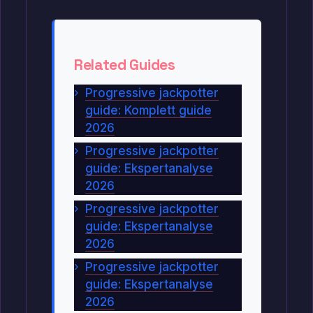
Related Guides
›
Progressive jackpotter
guide: Komplett guide
2026
›
Progressive jackpotter
guide: Ekspertanalyse
2026
›
Progressive jackpotter
guide: Ekspertanalyse
2026
›
Progressive jackpotter
guide: Ekspertanalyse
2026