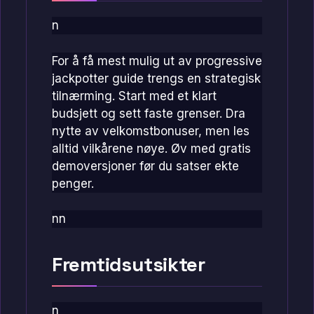
n
For å få mest mulig ut av progressive
jackpotter guide trengs en strategisk
tilnærming. Start med et klart
budsjett og sett faste grenser. Dra
nytte av velkomstbonuser, men les
alltid vilkårene nøye. Øv med gratis
demoversjoner før du satser ekte
penger.
nn
Fremtidsutsikter
n