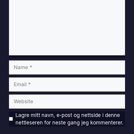
Name
Email
Website
Lagre mitt navn, e-post og nettside i denne
nettleseren for neste gang jeg kommenterer.