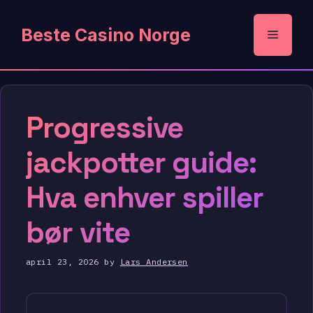
Skip
to
Beste Casino Norge
Menu
content
Progressive
jackpotter guide:
Hva enhver spiller
bør vite
april 23, 2026
by
Lars Andersen