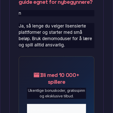
guide egnet for nybegynnere?
n
Ja, så lenge du velger lisensierte
plattformer og starter med små
beløp. Bruk demomoduser for å lære
og spill alltid ansvarlig.
🎰 Bli med 10 000+
spillere
Ukentlige bonuskoder, gratisspinn
og eksklusive tilbud.