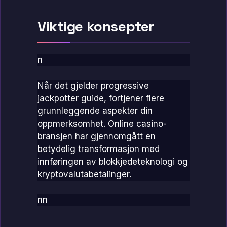
Viktige konsepter
n
Når det gjelder progressive
jackpotter guide, fortjener flere
grunnleggende aspekter din
oppmerksomhet. Online casino-
bransjen har gjennomgått en
betydelig transformasjon med
innføringen av blokkjedeteknologi og
kryptovalutabetalinger.
nn