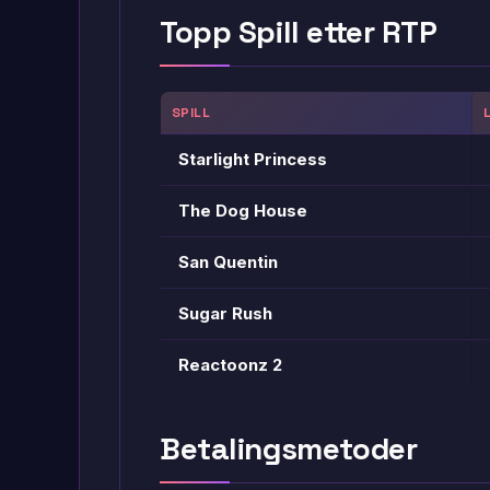
Topp Spill etter RTP
SPILL
Starlight Princess
The Dog House
San Quentin
Sugar Rush
Reactoonz 2
Betalingsmetoder