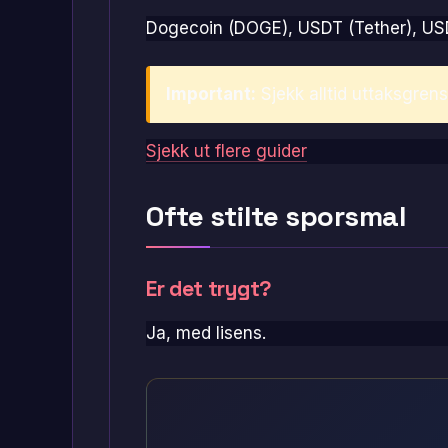
Dogecoin (DOGE), USDT (Tether), USD
Important:
Sjekk alltid uttaksgrens
Sjekk ut flere guider
Ofte stilte sporsmal
Er det trygt?
Ja, med lisens.