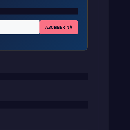
ABONNER NÅ