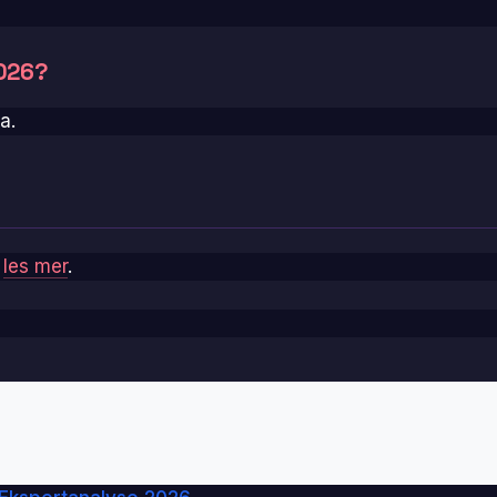
2026?
a.
—
les mer
.