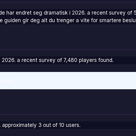
de har endret seg dramatisk i 2026. a recent survey of 
 guiden gir deg alt du trenger a vite for smartere beslu
 2026. a recent survey of 7,480 players found.
avene.
approximately 3 out of 10 users.