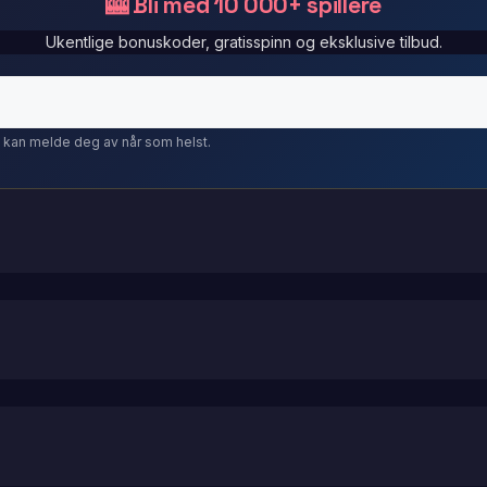
🎰 Bli med 10 000+ spillere
Ukentlige bonuskoder, gratisspinn og eksklusive tilbud.
 kan melde deg av når som helst.