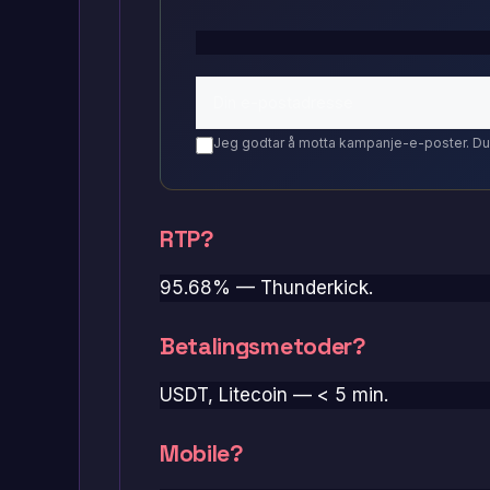
Jeg godtar å motta kampanje-e-poster. Du
RTP?
95.68% — Thunderkick.
Betalingsmetoder?
USDT, Litecoin — < 5 min.
Mobile?