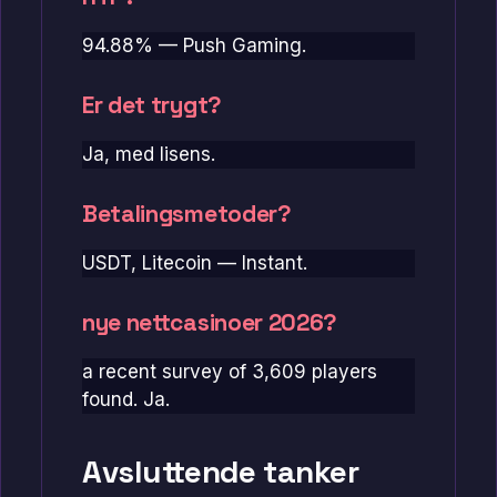
94.88% — Push Gaming.
Er det trygt?
Ja, med lisens.
Betalingsmetoder?
USDT, Litecoin — Instant.
nye nettcasinoer 2026?
a recent survey of 3,609 players
found. Ja.
Avsluttende tanker