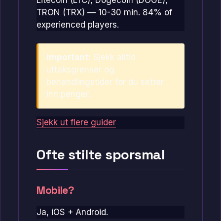
TRON (TRX) — 10-30 min. 84% of
experienced players.
Important:
Sjekk alltid
uttaksgrenser og
behandlingstider for du setter
inn penger.
Sjekk ut flere guider
Ofte stilte sporsmal
Mobile?
Ja, iOS + Android.