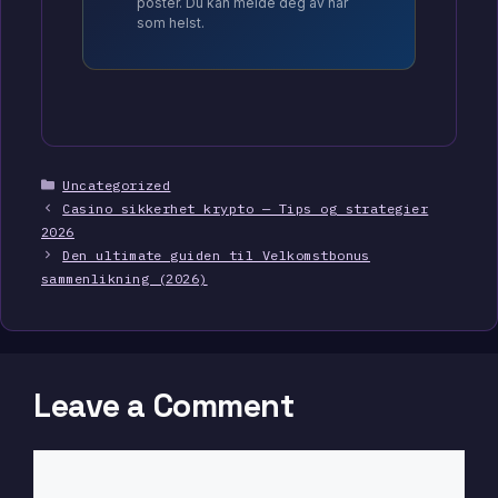
poster. Du kan melde deg av når
som helst.
Categories
Uncategorized
Casino sikkerhet krypto — Tips og strategier
2026
Den ultimate guiden til Velkomstbonus
sammenlikning (2026)
Leave a Comment
Comment