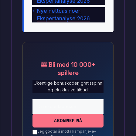
Ekspertanalyse 2026
›
Nye nettcasinoer:
Ekspertanalyse 2026
🎰 Bli med 10 000+
spillere
Ukentlige bonuskoder, gratisspinn
og eksklusive tilbud.
ABONNER NÅ
Jeg godtar å motta kampanje-e-