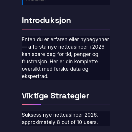
Introduksjon
Enten du er erfaren eller nybegynner
— a forsta nye nettcasinoer i 2026
kan spare deg for tid, penger og
frustrasjon. Her er din komplette
oversikt med ferske data og
ekspertrad.
Viktige Strategier
Suksess nye nettcasinoer 2026.
approximately 8 out of 10 users.