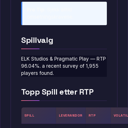
Pro Tip:
Sjekk alltid
omsetningskravene.
Spillvalg
ELK Studios & Pragmatic Play — RTP
96.04%. a recent survey of 1,955
players found.
Topp Spill etter RTP
SPILL
LEVERANDOR
RTP
VOLATI