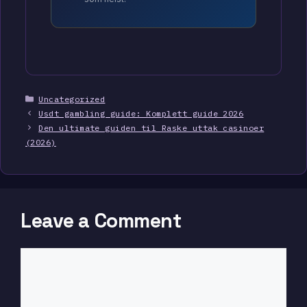
Categories
Uncategorized
Usdt gambling guide: Komplett guide 2026
Den ultimate guiden til Raske uttak casinoer
(2026)
Leave a Comment
Comment