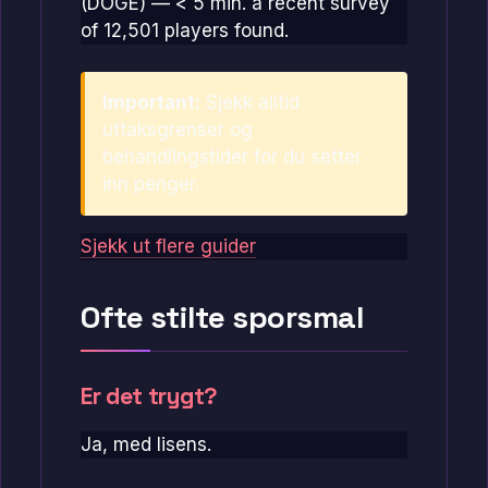
(DOGE) — < 5 min. a recent survey
of 12,501 players found.
Important:
Sjekk alltid
uttaksgrenser og
behandlingstider for du setter
inn penger.
Sjekk ut flere guider
Ofte stilte sporsmal
Er det trygt?
Ja, med lisens.