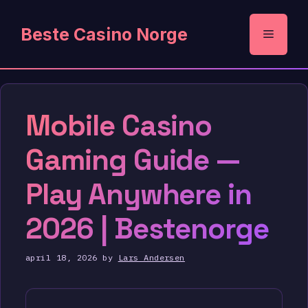
Skip
to
Beste Casino Norge
Menu
content
Mobile Casino
Gaming Guide —
Play Anywhere in
2026 | Bestenorge
april 18, 2026
by
Lars Andersen