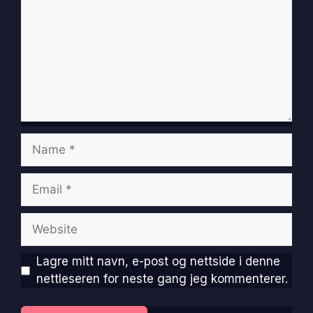
Name
Email
Website
Lagre mitt navn, e-post og nettside i denne
nettleseren for neste gang jeg kommenterer.