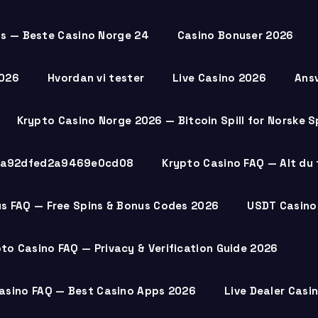
s — Beste Casino Norge 24
Casino Bonuser 2026
2026
Hvordan vi tester
Live Casino 2026
Ansv
Krypto Casino Norge 2026 — Bitcoin Spill for Norske Sp
aa92dfed2a9469e0cd08
Krypto Casino FAQ — Alt du 
s FAQ — Free Spins & Bonus Codes 2026
USDT Casino
o Casino FAQ — Privacy & Verification Guide 2026
asino FAQ — Best Casino Apps 2026
Live Dealer Casi