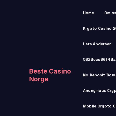
Skip
to
Home
Om os
content
Krypto Casino 
Lars Andersen
5323ccc36f43
Beste Casino
No Deposit Bonu
Norge
Anonymous Crypt
Mobile Crypto C