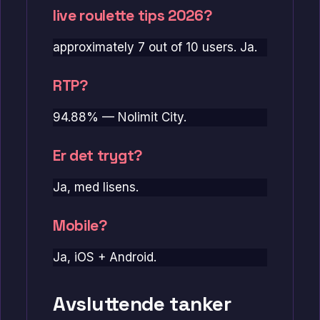
live roulette tips 2026?
approximately 7 out of 10 users. Ja.
RTP?
94.88% — Nolimit City.
Er det trygt?
Ja, med lisens.
Mobile?
Ja, iOS + Android.
Avsluttende tanker