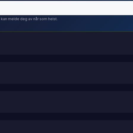
 kan melde deg av når som helst.