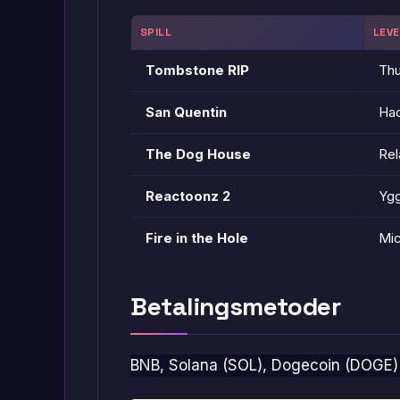
SPILL
LEV
Tombstone RIP
Thu
San Quentin
Ha
The Dog House
Rel
Reactoonz 2
Ygg
Fire in the Hole
Mi
Betalingsmetoder
BNB, Solana (SOL), Dogecoin (DOGE) 