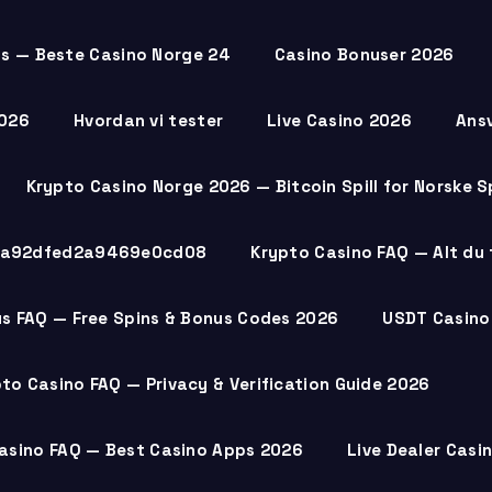
s — Beste Casino Norge 24
Casino Bonuser 2026
2026
Hvordan vi tester
Live Casino 2026
Ansv
Krypto Casino Norge 2026 — Bitcoin Spill for Norske Sp
aa92dfed2a9469e0cd08
Krypto Casino FAQ — Alt du 
s FAQ — Free Spins & Bonus Codes 2026
USDT Casino
o Casino FAQ — Privacy & Verification Guide 2026
asino FAQ — Best Casino Apps 2026
Live Dealer Casi