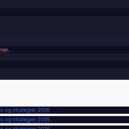
 mer
.
ps og strategier 2026
ps og strategier 2026
ps og strategier 2026