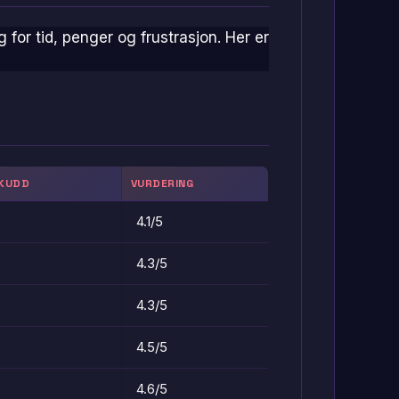
 for tid, penger og frustrasjon. Her er
SKUDD
VURDERING
4.1/5
4.3/5
4.3/5
4.5/5
4.6/5