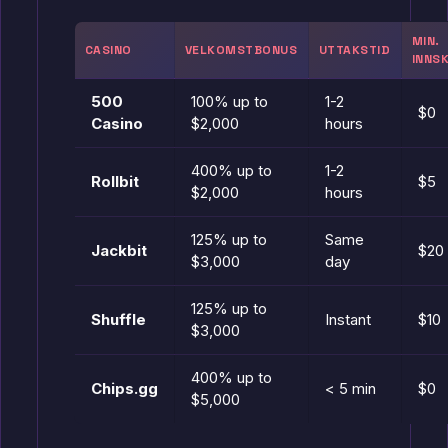
MIN.
CASINO
VELKOMSTBONUS
UTTAKSTID
INNS
500
100% up to
1-2
$0
Casino
$2,000
hours
400% up to
1-2
Rollbit
$5
$2,000
hours
125% up to
Same
Jackbit
$20
$3,000
day
125% up to
Shuffle
Instant
$10
$3,000
400% up to
Chips.gg
< 5 min
$0
$5,000