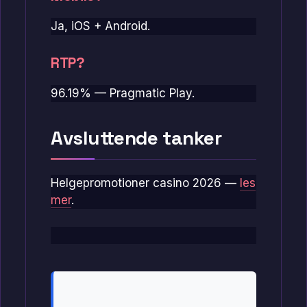
Ja, iOS + Android.
RTP?
96.19% — Pragmatic Play.
Avsluttende tanker
Helgepromotioner casino 2026 —
les
mer
.