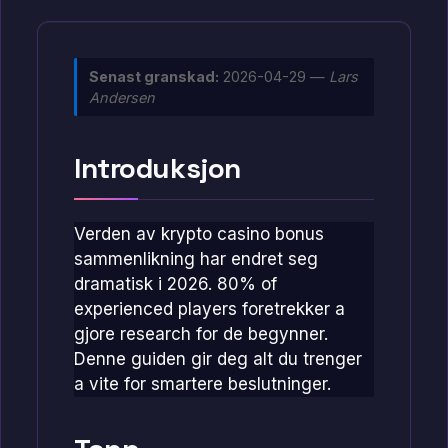
Senast granskad:
2026-04-29 —
Lars
Andersen
Introduksjon
Verden av krypto casino bonus
sammenlikning har endret seg
dramatisk i 2026. 80% of
experienced players foretrekker a
gjore research for de begynner.
Denne guiden gir deg alt du trenger
a vite for smartere beslutninger.