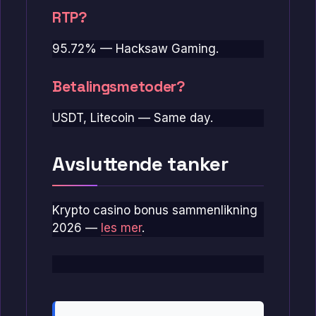
RTP?
95.72% — Hacksaw Gaming.
Betalingsmetoder?
USDT, Litecoin — Same day.
Avsluttende tanker
Krypto casino bonus sammenlikning
2026 —
les mer
.