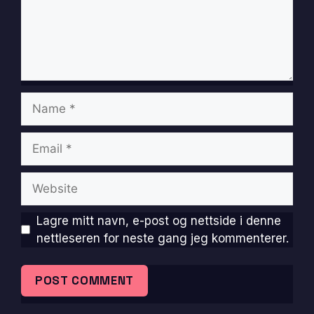
Name
Email
Website
Lagre mitt navn, e-post og nettside i denne
nettleseren for neste gang jeg kommenterer.