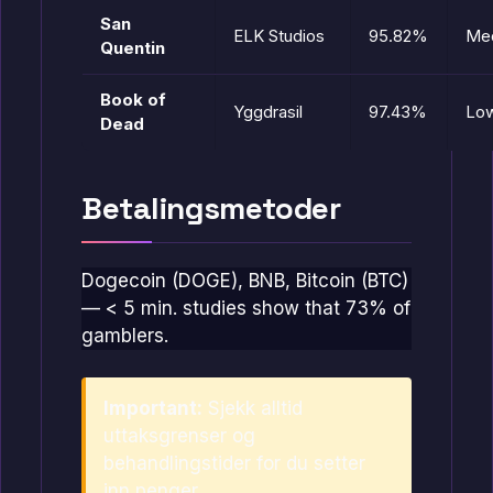
San
ELK Studios
95.82%
Me
Quentin
Book of
Yggdrasil
97.43%
Lo
Dead
Betalingsmetoder
Dogecoin (DOGE), BNB, Bitcoin (BTC)
— < 5 min. studies show that 73% of
gamblers.
Important:
Sjekk alltid
uttaksgrenser og
behandlingstider for du setter
inn penger.