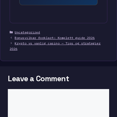
Categories
Uncategorized
Bonusvilkar forklart: Komplett guide 2026
Krypto vs vanlig casino — Tips og strategier
2026
Leave a Comment
Comment