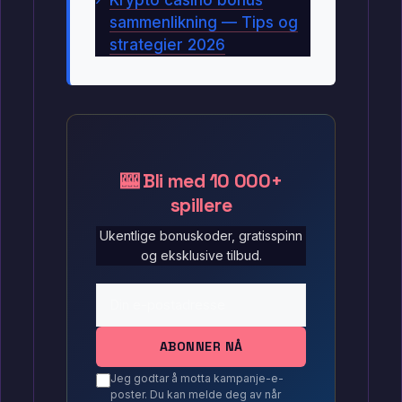
sammenlikning — Tips og
strategier 2026
🎰 Bli med 10 000+
spillere
Ukentlige bonuskoder, gratisspinn
og eksklusive tilbud.
ABONNER NÅ
Jeg godtar å motta kampanje-e-
poster. Du kan melde deg av når