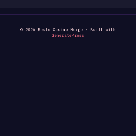
© 2026 Beste Casino Norge
• Built with
GeneratePress