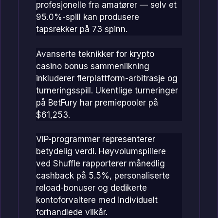
profesjonelle fra amatører — selv et
95.0%-spill kan produsere
tapsrekker på 73 spinn.
Avanserte teknikker for krypto
casino bonus sammenlikning
inkluderer flerplattform-arbitrasje og
turneringsspill. Ukentlige turneringer
på BetFury har premiepooler på
$61,253.
VIP-programmer representerer
betydelig verdi. Høyvolumspillere
ved Shuffle rapporterer månedlig
cashback på 5.5%, personaliserte
reload-bonuser og dedikerte
kontoforvaltere med individuelt
forhandlede vilkår.