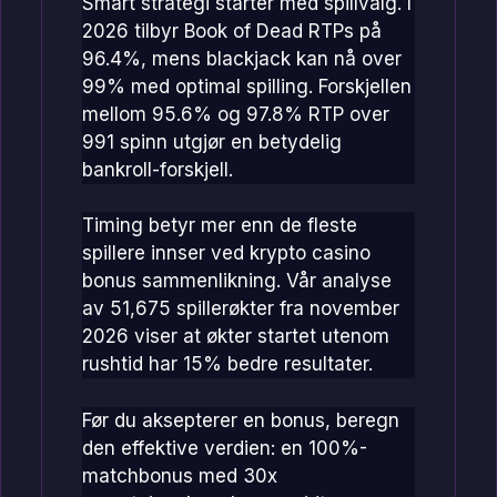
Smart strategi starter med spillvalg. I
2026 tilbyr Book of Dead RTPs på
96.4%, mens blackjack kan nå over
99% med optimal spilling. Forskjellen
mellom 95.6% og 97.8% RTP over
991 spinn utgjør en betydelig
bankroll-forskjell.
Timing betyr mer enn de fleste
spillere innser ved krypto casino
bonus sammenlikning. Vår analyse
av 51,675 spillerøkter fra november
2026 viser at økter startet utenom
rushtid har 15% bedre resultater.
Før du aksepterer en bonus, beregn
den effektive verdien: en 100%-
matchbonus med 30x