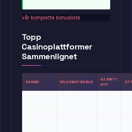
minst 6 plattformer samtidig.
vår komplette bonusliste
Topp
Casinoplattformer
Sammenlignet
GJ.SNITT
CASINO
VELKOMSTBONUS
UTT
RTP
100% up to
GoatedBet
$3,000 + 295
96.4%
2.4
FS
100% up to
34
Duelbits
97.9%
$1,500
mi