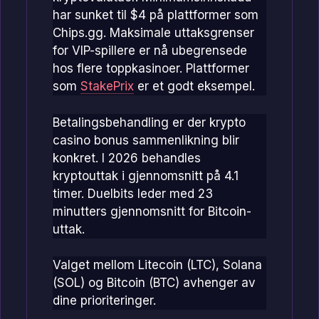
har sunket til $4 på plattformer som
Chips.gg. Maksimale uttaksgrenser
for VIP-spillere er nå ubegrensede
hos flere toppkasinoer. Plattformer
som
StakePrix
er et godt eksempel.
Betalingsbehandling er der krypto
casino bonus sammenlikning blir
konkret. I 2026 behandles
kryptouttak i gjennomsnitt på 4.1
timer. Duelbits leder med 23
minutters gjennomsnitt for Bitcoin-
uttak.
Valget mellom Litecoin (LTC), Solana
(SOL) og Bitcoin (BTC) avhenger av
dine prioriteringer.