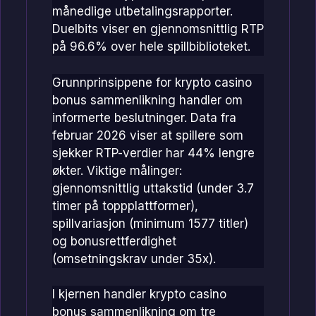
månedlige utbetalingsrapporter.
Duelbits viser en gjennomsnittlig RTP
på 96.6% over hele spillbiblioteket.
Grunnprinsippene for krypto casino
bonus sammenlikning handler om
informerte beslutninger. Data fra
februar 2026 viser at spillere som
sjekker RTP-verdier har 44% lengre
økter. Viktige målinger:
gjennomsnittlig uttakstid (under 3.7
timer på toppplattformer),
spillvariasjon (minimum 1577 titler)
og bonusrettferdighet
(omsetningskrav under 35x).
I kjernen handler krypto casino
bonus sammenlikning om tre