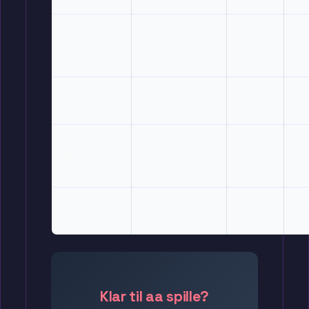
200% up to
BC.Game
$5,000 + 70
98.0%
8.2
FS
150% up to
11
BetFury
96.0%
$3,000
mi
175% up to
MetaWin
$2,000 + 148
97.0%
6.2
FS
500% up to
22
Chips.gg
95.5%
$1,500
mi
Klar til aa spille?