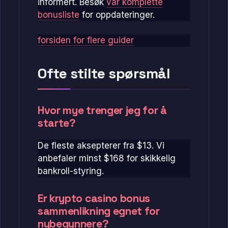
informert. Besøk
vår komplette
bonusliste
for oppdateringer.
forsiden for flere guider
Ofte stilte spørsmål
Hvor mye trenger jeg for å
starte?
De fleste aksepterer fra $13. Vi
anbefaler minst $168 for skikkelig
bankroll-styring.
Er krypto casino bonus
sammenlikning egnet for
nybegynnere?