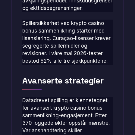
avkjølingsperioder, innskuddsgrenser
og økttidsbegrensninger.
Spillersikkerhet ved krypto casino
bonus sammenlikning starter med
lisensiering. Curaçao-lisenser krever
segregerte spillermidler og
revisioner. I våre mai 2026-tester
bestod 62% alle tre sjekkpunktene.
Avanserte strategier
Datadrevet spilling er kjennetegnet
for avansert krypto casino bonus
sammenlikning-engasjement. Etter
370 loggede økter oppstår mønstre.
Varianshandtering skiller