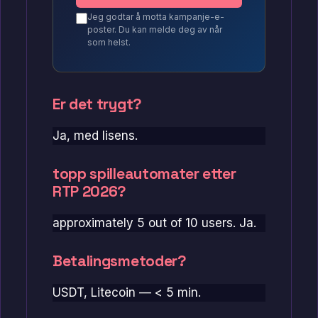
Jeg godtar å motta kampanje-e-
poster. Du kan melde deg av når
som helst.
Er det trygt?
Ja, med lisens.
topp spilleautomater etter
RTP 2026?
approximately 5 out of 10 users. Ja.
Betalingsmetoder?
USDT, Litecoin — < 5 min.