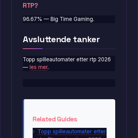
RTP?
96.67% — Big Time Gaming.
Avsluttende tanker
Topp spilleautomater etter rtp 2026
—
les mer
.
Related Guides
›
Topp spilleautomater etter