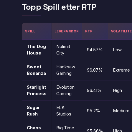
Topp Spill etter RTP
SPILL
LEVERANDOR
RTP
VOLATILIT
The Dog
Nolimit
94.57%
Low
House
City
Sweet
Hacksaw
96.87%
Extreme
Bonanza
Gaming
Starlight
Evolution
96.41%
High
Princess
Gaming
Sugar
ELK
95.2%
Medium
Rush
Studios
Chaos
Big Time
95.66%
High