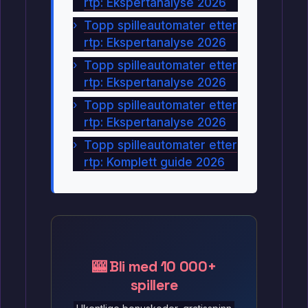
rtp: Ekspertanalyse 2026
›
Topp spilleautomater etter
rtp: Ekspertanalyse 2026
›
Topp spilleautomater etter
rtp: Ekspertanalyse 2026
›
Topp spilleautomater etter
rtp: Ekspertanalyse 2026
›
Topp spilleautomater etter
rtp: Komplett guide 2026
🎰 Bli med 10 000+
spillere