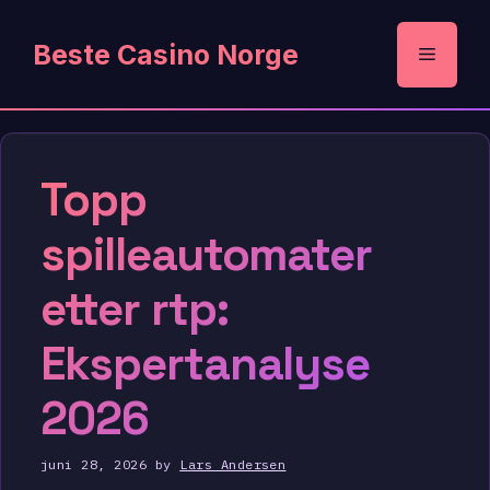
Skip
to
Beste Casino Norge
Menu
content
Topp
spilleautomater
etter rtp:
Ekspertanalyse
2026
juni 28, 2026
by
Lars Andersen