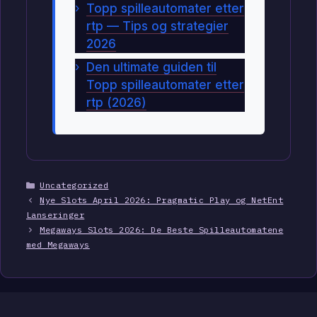
›
Topp spilleautomater etter
rtp — Tips og strategier
2026
›
Den ultimate guiden til
Topp spilleautomater etter
rtp (2026)
Categories
Uncategorized
Nye Slots April 2026: Pragmatic Play og NetEnt
Lanseringer
Megaways Slots 2026: De Beste Spilleautomatene
med Megaways