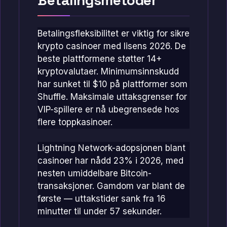
Betalingsmetoder
Betalingsfleksibilitet er viktig for sikre
krypto casinoer med lisens 2026. De
beste plattformene støtter 14+
kryptovalutaer. Minimumsinnskudd
har sunket til $10 på plattformer som
Shuffle. Maksimale uttaksgrenser for
VIP-spillere er nå ubegrensede hos
flere toppkasinoer.
Lightning Network-adopsjonen blant
casinoer har nådd 23% i 2026, med
nesten umiddelbare Bitcoin-
transaksjoner. Gamdom var blant de
første — uttakstider sank fra 16
minutter til under 57 sekunder.