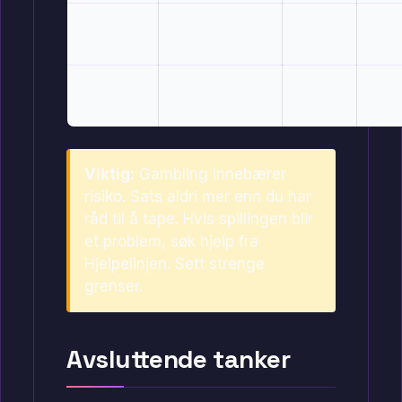
150% up to
Shuffle
97.9%
7.4 t
$500 + 105 FS
100% up to
Chips.gg
97.5%
5.2 t
$3,000
Viktig:
Gambling innebærer
risiko. Sats aldri mer enn du har
råd til å tape. Hvis spillingen blir
et problem, søk hjelp fra
Hjelpelinjen. Sett strenge
grenser.
Avsluttende tanker