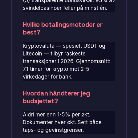
(3) transparente bonusvilkår. 95% av
svindelcasinoer feiler på minst én.
Hvilke betalingsmetoder er
best?
Kryptovaluta — spesielt USDT og
Litecoin — tilbyr raskeste
transaksjoner i 2026. Gjennomsnitt:
7.1 timer for krypto mot 2-5
virkedager for bank.
Hvordan håndterer jeg
budsjettet?
Aldri mer enn 1-5% per økt.
Dokumenter hver økt. Sett både
taps- og gevinstgrenser.