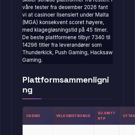
våre tester fra desember 2026 fant
vi at casinoer lisensiert under Malta
(MGA) konsekvent scoret høyere,
med klagegløsningstid på 45 timer.
De beste plattformene tilbyr 7340 til
14296 titler fra leverandører som
Thunderkick, Push Gaming, Hacksaw
Gaming.
Plattformsammenligni
ng
GJ.SNITT
CASINO
VELKOMSTBONUS
UTTAK
RTP
500% up to
6