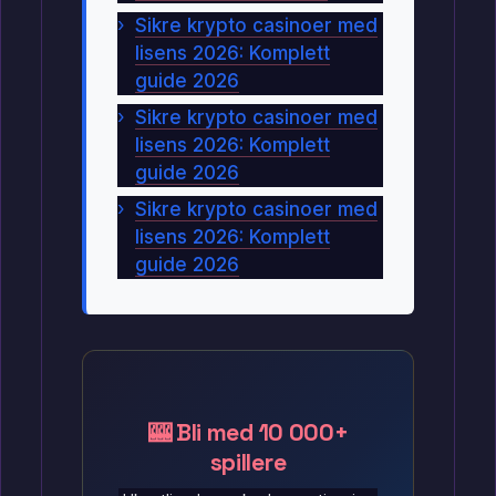
›
Sikre krypto casinoer med
lisens 2026: Komplett
guide 2026
›
Sikre krypto casinoer med
lisens 2026: Komplett
guide 2026
›
Sikre krypto casinoer med
lisens 2026: Komplett
guide 2026
🎰 Bli med 10 000+
spillere