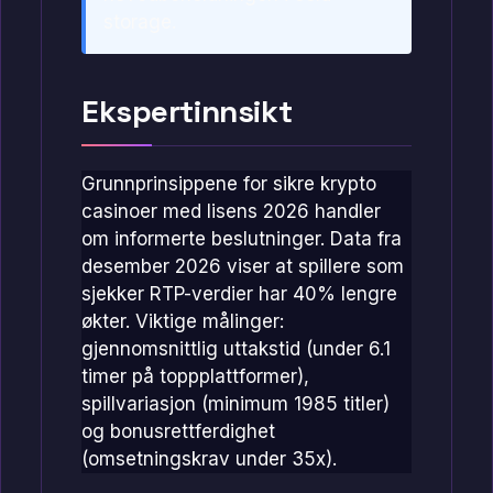
storage.
Ekspertinnsikt
Grunnprinsippene for sikre krypto
casinoer med lisens 2026 handler
om informerte beslutninger. Data fra
desember 2026 viser at spillere som
sjekker RTP-verdier har 40% lengre
økter. Viktige målinger:
gjennomsnittlig uttakstid (under 6.1
timer på toppplattformer),
spillvariasjon (minimum 1985 titler)
og bonusrettferdighet
(omsetningskrav under 35x).