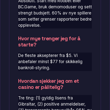
Absolutt. Start med Roobet eller
BC.Game, bruk demomoduser og sett
strengt budsjett. 60% av nye spillere
som setter grenser rapporterer bedre
opplevelse.
Hvor mye trenger jeg for å
starte?
De fleste aksepterer fra $5. Vi
anbefaler minst $77 for skikkelig
bankroll-styring.
Hvordan sjekker jeg om et
casino er pålitelig?
Tre ting: (1) gyldig lisens fra
Gibraltar, (2) positive anmeldelser,