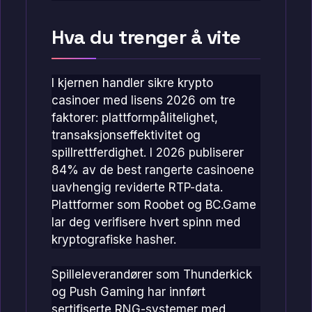
Hva du trenger å vite
I kjernen handler sikre krypto
casinoer med lisens 2026 om tre
faktorer: plattformpålitelighet,
transaksjonseffektivitet og
spillrettferdighet. I 2026 publiserer
84% av de best rangerte casinoene
uavhengig reviderte RTP-data.
Plattformer som Roobet og BC.Game
lar deg verifisere hvert spinn med
kryptografiske hasher.
Spilleleverandører som Thunderkick
og Push Gaming har innført
sertifiserte RNG-systemer med