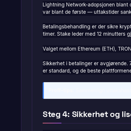
Lightning Network-adopsjonen blant 
var blant de første — uttakstider sank
Betalingsbehandling er der sikre kryp
timer. Stake leder med 12 minutters gj
Valget mellom Ethereum (ETH), TRON 
Sikkerhet i betalinger er avgjørende. 
er standard, og de beste plattformene 
Proff-tips:
Sammenlign uttakshastig
Steg 4: Sikkerhet og li