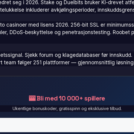
rbedret seg i 2026. Stake og Duelbits bruker KI-drevet a
telukkelse inkluderer avkjølingsperioder, innskuddsgren
rypto casinoer med lisens 2026. 256-bit SSL er minimum
r, DDoS-beskyttelse og penetrasjonstesting. Roobet pu
rhetssignal. Sjekk forum og klagedatabaser før innskudd.
t team følger 251 plattformer — gjennomsnittlig løsnings
🎰 Bli med 10 000+ spillere
Ukentlige bonuskoder, gratisspinn og eksklusive tilbud.