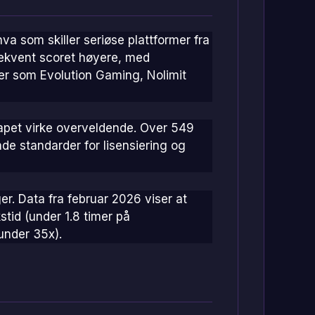
a som skiller seriøse plattformer fra
nsekvent scoret høyere, med
ører som Evolution Gaming, Nolimit
apet virke overveldende. Over 549
nde standarder for lisensiering og
r. Data fra februar 2026 viser at
stid (under 1.8 timer på
under 35x).