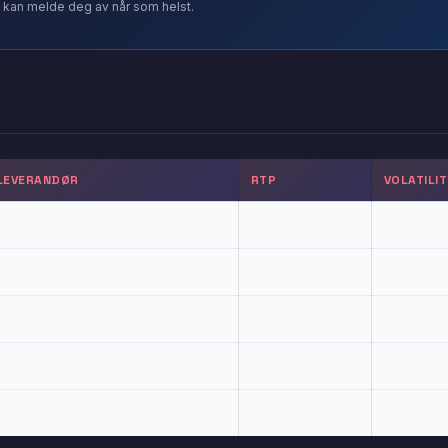
 kan melde deg av når som helst.
LEVERANDØR
RTP
VOLATILI
Big Time Gaming
96.8%
Very Hig
Evolution Gaming
95.9%
Low
Red Tiger
98.1%
High
Thunderkick
95.2%
High
Play’n GO
97.0%
High