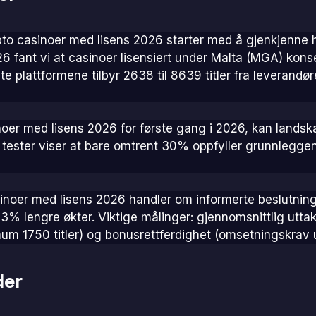
to casinoer med lisens 2026 starter med å gjenkjenne hv
26 fant vi at casinoer lisensiert under Malta (MGA) ko
te plattformene tilbyr 2638 til 8639 titler fra leverand
oer med lisens 2026 for første gang i 2026, kan landsk
re tester viser at bare omtrent 30% oppfyller grunnlegge
inoer med lisens 2026 handler om informerte beslutninge
3% lengre økter. Viktige målinger: gjennomsnittlig uttak
imum 1750 titler) og bonusrettferdighet (omsetningskrav 
der