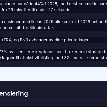
casinoer har nådd 44% i 2026, med nesten umiddelbare 
 fra 26 minutter til under 27 sekunder.
to casinoer med lisens 2026 blir konkret. I 2026 behandl
ennomsnitt for Bitcoin-uttak.
(TRX) og BNB avhenger av dine prioriteringer.
77% av lisensierte kryptocasinoer bruker cold storage for
legger til uttakshvitelisting med 32 timers sikkerhetsfo
heter med små testuttak før du forplikter deg til større
sensiering