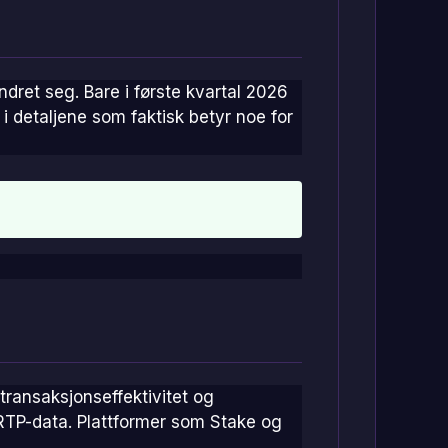
dret seg. Bare i første kvartal 2026
 detaljene som faktisk betyr noe for
 transaksjonseffektivitet og
 RTP-data. Plattformer som Stake og