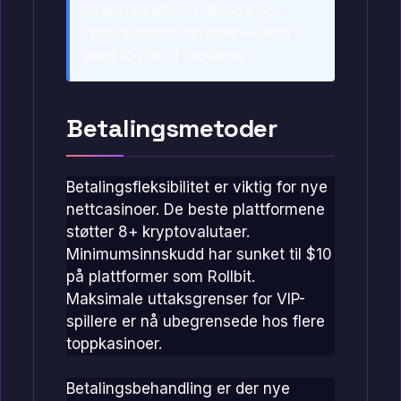
lisensnummeret direkte på
regulatorens nettside — ikke
bare logoen i footeren.
Betalingsmetoder
Betalingsfleksibilitet er viktig for nye
nettcasinoer. De beste plattformene
støtter 8+ kryptovalutaer.
Minimumsinnskudd har sunket til $10
på plattformer som Rollbit.
Maksimale uttaksgrenser for VIP-
spillere er nå ubegrensede hos flere
toppkasinoer.
Betalingsbehandling er der nye