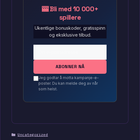
🎰 Bli med 10 000+
spillere
Ukentlige bonuskoder, gratisspinn
og eksklusive tilbud.
ABONNER NÅ
Jeg godtar å motta kampanje-e-
poster. Du kan melde deg av når
som helst.
Categories
Uncategorized