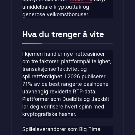
umiddelbare kryptouttak og
generose velkomstbonuser.
Hva du trenger å vite
I kjernen handler nye nettcasinoer
om tre faktorer: plattformpålitelighet,
transaksjonseffektivitet og
spillrettferdighet. I 2026 publiserer
71% av de best rangerte casinoene
uavhengig reviderte RTP-data.
Plattformer som Duelbits og Jackbit
lar deg verifisere hvert spinn med
kryptografiske hasher.
Spilleleverandører som Big Time