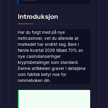
Introduksjon
Har du fulgt med på nye
nettcasinoer, vet du allerede at
markedet har endret seg. Bare i
første kvartal 2026 tilbød 70% av
nye casinolanseringer
kryptobetalinger som standard.
Denne artikkelen graver i detaljene
som faktisk betyr noe for
lommeboken din.
Visste du?
75% av
profesjonelle spillere bruker