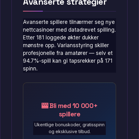
Avanserte strategier
Avanserte spillere tilnærmer seg nye
nettcasinoer med datadrevet spilling.
Etter 181 loggede økter dukker
mønstre opp. Variansstyring skiller
profesjonelle fra amatører — selv et
94.7%-spill kan gi tapsrekker på 171
spinn.
🎰 Bli med 10 000+
spillere
Ukentlige bonuskoder, gratisspinn
og eksklusive tilbud.