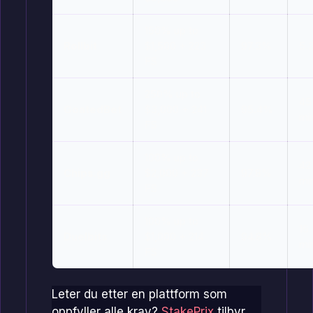
150% up to
Rollbit
$1,500 + 223
97.3%
5.
FS
250% up to
45
GoatedBet
$3,000 + 241
95.4%
mi
FS
100% up to
42
Chips.gg
$2,000 + 237
97.8%
mi
FS
100% up to
16
Duelbits
$1,000 + 214
94.8%
mi
FS
Leter du etter en plattform som
oppfyller alle krav?
StakePrix
tilbyr