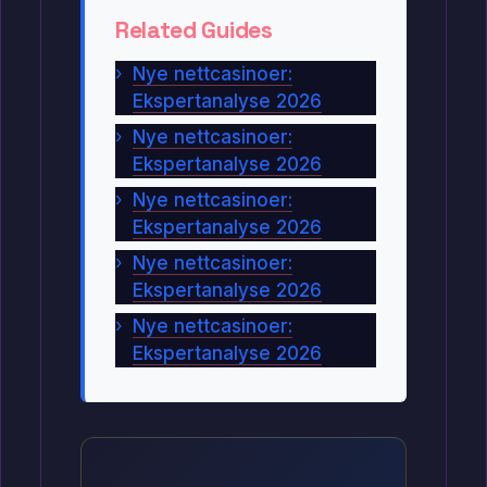
Related Guides
›
Nye nettcasinoer:
Ekspertanalyse 2026
›
Nye nettcasinoer:
Ekspertanalyse 2026
›
Nye nettcasinoer:
Ekspertanalyse 2026
›
Nye nettcasinoer:
Ekspertanalyse 2026
›
Nye nettcasinoer:
Ekspertanalyse 2026