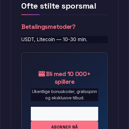
Ofte stilte sporsmal
Betalingsmetoder?
USDT, Litecoin — 10-30 min.
🎰 Bli med 10 000+
spillere
Ukentlige bonuskoder, gratisspinn
og eksklusive tilbud.
ABONNER NÅ