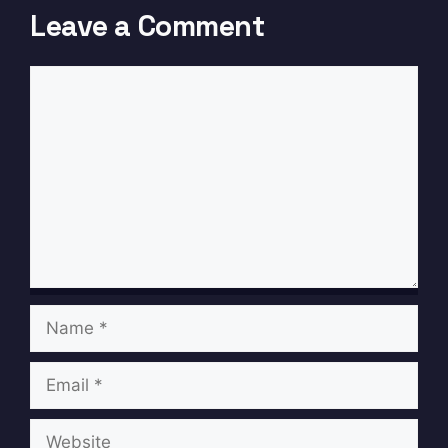
Leave a Comment
Comment
Name
Email
Website