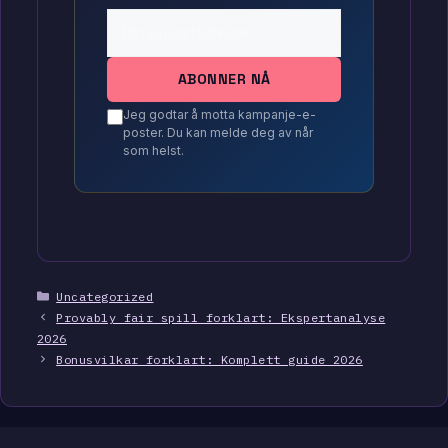
ABONNER NÅ
Jeg godtar å motta kampanje-e-
poster. Du kan melde deg av når
som helst.
Categories
Uncategorized
Provably fair spill forklart: Ekspertanalyse
2026
Bonusvilkar forklart: Komplett guide 2026