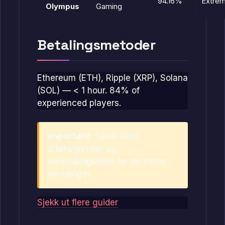
94.16%
Extre
Olympus
Gaming
Betalingsmetoder
Ethereum (ETH), Ripple (XRP), Solana
(SOL) — < 1 hour. 84% of
experienced players.
Important:
Sjekk alltid
uttaksgrenser og
behandlingstider for du setter
inn penger.
Sjekk ut flere guider