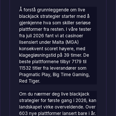
Å forstå grunnleggende om live
blackjack strategier starter med å
gjenkjenne hva som skiller seriøse
plattformer fra resten. I våre tester
fra juli 2026 fant vi at casinoer
lisensiert under Malta (MGA)
konsekvent scoret høyere, med
klagegløsningstid på 39 timer. De
beste plattformene tilbyr 7179 til
11532 titler fra leverandører som
Pragmatic Play, Big Time Gaming,
Red Tiger.
Om du nærmer deg live blackjack
strategier for første gang i 2026, kan
landskapet virke overveldende. Over
603 nye plattformer lansert bare i år.