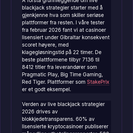
Å forstå grunnleggende om live
blackjack strategier starter med å
gjenkjenne hva som skiller seriøse
plattformer fra resten. I våre tester
fra februar 2026 fant vi at casinoer
lisensiert under Gibraltar konsekvent
scoret høyere, med
klagegløsningstid på 22 timer. De
beste plattformene tilbyr 7136 til
8412 titler fra leverandører som
Pragmatic Play, Big Time Gaming,
Red Tiger. Plattformer som
StakePrix
er et godt eksempel.
Verden av live blackjack strategier
2026 drives av
blokkjedetransparens. 60% av
lisensierte kryptocasinoer publiserer