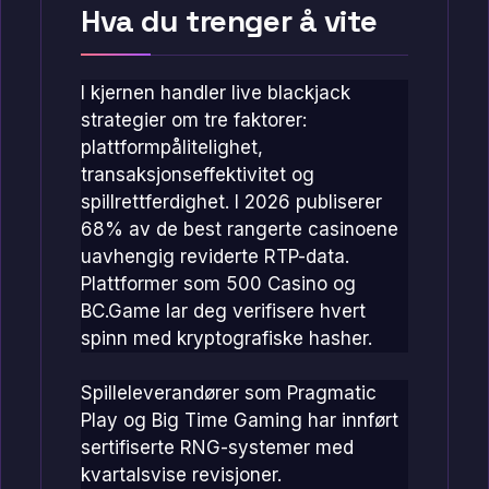
Hva du trenger å vite
I kjernen handler live blackjack
strategier om tre faktorer:
plattformpålitelighet,
transaksjonseffektivitet og
spillrettferdighet. I 2026 publiserer
68% av de best rangerte casinoene
uavhengig reviderte RTP-data.
Plattformer som 500 Casino og
BC.Game lar deg verifisere hvert
spinn med kryptografiske hasher.
Spilleleverandører som Pragmatic
Play og Big Time Gaming har innført
sertifiserte RNG-systemer med
kvartalsvise revisjoner.