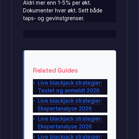
Aldri mer enn 1-5% per økt.
Dokumenter hver økt. Sett både
taps- og gevinstgrenser.
Related Guides
›
Live blackjack strategier:
Testet og anmeldt 2026
›
Live blackjack strategier:
Ekspertanalyse 2026
›
Live blackjack strategier:
Ekspertanalyse 2026
›
Live blackjack strategier: