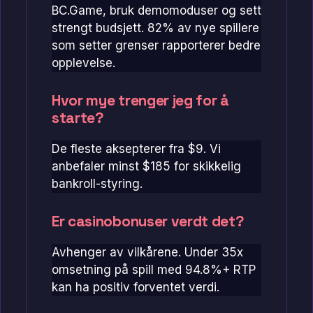
BC.Game, bruk demomoduser og sett
strengt budsjett. 82% av nye spillere
som setter grenser rapporterer bedre
opplevelse.
Hvor mye trenger jeg for å
starte?
De fleste aksepterer fra $9. Vi
anbefaler minst $185 for skikkelig
bankroll-styring.
Er casinobonuser verdt det?
Avhenger av vilkårene. Under 35x
omsetning på spill med 94.8%+ RTP
kan ha positiv forventet verdi.