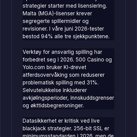
strategier starter med lisensiering.
Malta (MGA)-lisenser krever
segregerte spillermidler og
revisioner. I våre juni 2026-tester
bestod 94% alle tre sjekkpunktene.
Verktøy for ansvarlig spilling har
forbedret seg i 2026. 500 Casino og
Yolo.com bruker KI-drevet
atferdsovervåking som reduserer
problematisk spilling med 31%.
Selvutelukkelse inkluderer
avkjølingsperioder, innskuddsgrenser
og økttidsbegrensninger.
Datasikkerhet er kritisk ved live
blackjack strategier. 256-bit SSL er
minimumsstandarden i 2026, men de