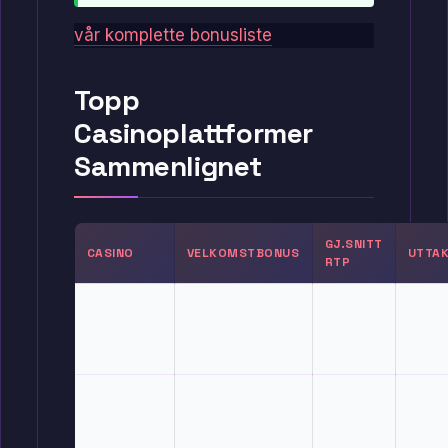
vår komplette bonusliste
Topp
Casinoplattformer
Sammenlignet
GJ.SNITT
CASINO
VELKOMSTBONUS
UTTAK
RTP
400% up to
Rollbit
$1,500 + 287
95.1%
2.1 t
FS
200% up to
24
Chips.gg
$1,000 + 140
94.6%
minut
FS