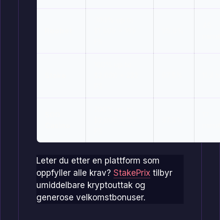
300% up to
45
Roobet
$1,500 + 169
95.0%
minut
FS
100% up to
Stake
$2,000 + 222
97.5%
11.4 
FS
200% up to
500
17
$2,000 + 127
97.3%
Casino
minut
FS
Leter du etter en plattform som
oppfyller alle krav?
StakePrix
tilbyr
umiddelbare kryptouttak og
generose velkomstbonuser.