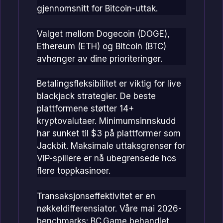
gjennomsnitt for Bitcoin-uttak.
Valget mellom Dogecoin (DOGE),
Ethereum (ETH) og Bitcoin (BTC)
avhenger av dine prioriteringer.
Betalingsfleksibilitet er viktig for live
blackjack strategier. De beste
plattformene støtter 14+
kryptovalutaer. Minimumsinnskudd
har sunket til $3 på plattformer som
Jackbit. Maksimale uttaksgrenser for
VIP-spillere er nå ubegrensede hos
flere toppkasinoer.
Transaksjonseffektivitet er en
nøkkeldifferensiator. Våre mai 2026-
benchmarks: BC.Game behandlet