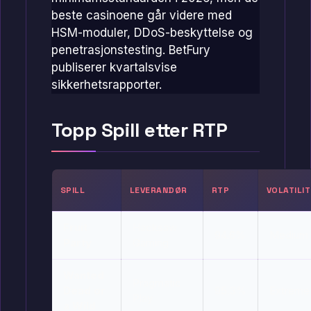
beste casinoene går videre med
HSM-moduler, DDoS-beskyttelse og
penetrasjonstesting. BetFury
publiserer kvartalsvise
sikkerhetsrapporter.
Topp Spill etter RTP
SPILL
LEVERANDØR
RTP
VOLATILI
Fruit
Hacksaw
94.6%
Medium
Party
Gaming
Wanted
Pragmatic
Dead or
95.3%
Extreme
Play
a Wild