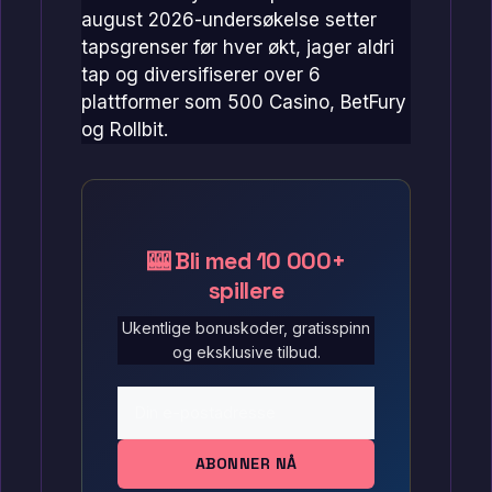
august 2026-undersøkelse setter
tapsgrenser før hver økt, jager aldri
tap og diversifiserer over 6
plattformer som 500 Casino, BetFury
og Rollbit.
🎰 Bli med 10 000+
spillere
Ukentlige bonuskoder, gratisspinn
og eksklusive tilbud.
ABONNER NÅ