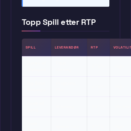
Topp Spill etter RTP
SPILL
LEVERANDØR
RTP
VOLATILI
Gates of
Relax
97.9%
High
Olympus
Gaming
Big Bass
Pragmatic
97.9%
High
Bonanza
Play
Book of
BGaming
94.7%
Medium
Dead
Fruit
Nolimit City
97.7%
High
Party