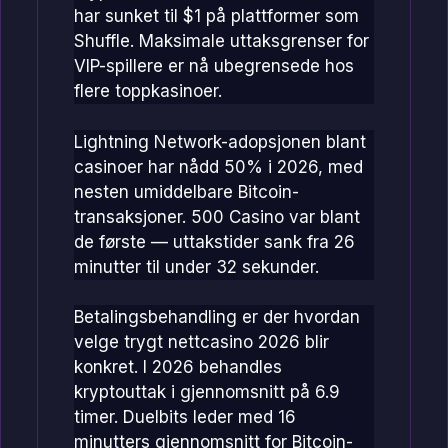
har sunket til $1 på plattformer som
Shuffle. Maksimale uttaksgrenser for
VIP-spillere er nå ubegrensede hos
flere toppkasinoer.
Lightning Network-adopsjonen blant
casinoer har nådd 50% i 2026, med
nesten umiddelbare Bitcoin-
transaksjoner. 500 Casino var blant
de første — uttakstider sank fra 26
minutter til under 32 sekunder.
Betalingsbehandling er der hvordan
velge trygt nettcasino 2026 blir
konkret. I 2026 behandles
kryptouttak i gjennomsnitt på 6.9
timer. Duelbits leder med 16
minutters gjennomsnitt for Bitcoin-