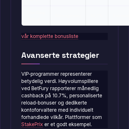
The Dog
Microgaming
94.7%
Extrem
House
vår komplette bonusliste
Avanserte strategier
VIP-programmer representerer
betydelig verdi. Høyvolumspillere
ved BetFury rapporterer månedlig
cashback på 10.7%, personaliserte
reload-bonuser og dedikerte
kontoforvaltere med individuelt
forhandlede vilkår. Plattformer som
StakePrix
er et godt eksempel.