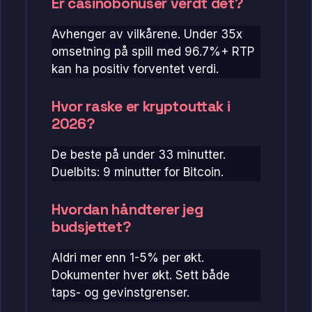
Er casinobonuser verdt det?
Avhenger av vilkårene. Under 35x
omsetning på spill med 96.7%+ RTP
kan ha positiv forventet verdi.
Hvor raske er kryptouttak i
2026?
De beste på under 33 minutter.
Duelbits: 9 minutter for Bitcoin.
Hvordan håndterer jeg
budsjettet?
Aldri mer enn 1-5% per økt.
Dokumenter hver økt. Sett både
taps- og gevinstgrenser.