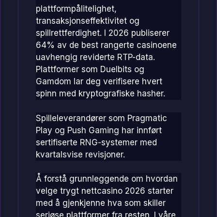
plattformpålitelighet,
transaksjonseffektivitet og
spillrettferdighet. I 2026 publiserer
64% av de best rangerte casinoene
uavhengig reviderte RTP-data.
Plattformer som Duelbits og
Gamdom lar deg verifisere hvert
spinn med kryptografiske hasher.
Spilleleverandører som Pragmatic
Play og Push Gaming har innført
sertifiserte RNG-systemer med
kvartalsvise revisjoner.
Å forstå grunnleggende om hvordan
velge trygt nettcasino 2026 starter
med å gjenkjenne hva som skiller
seriøse plattformer fra resten. I våre