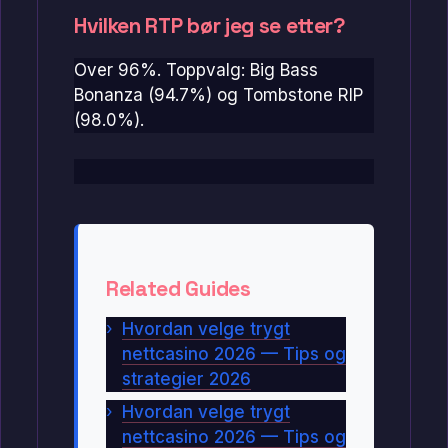
Hvilken RTP bør jeg se etter?
Over 96%. Toppvalg: Big Bass
Bonanza (94.7%) og Tombstone RIP
(98.0%).
Related Guides
›
Hvordan velge trygt
nettcasino 2026 — Tips og
strategier 2026
›
Hvordan velge trygt
nettcasino 2026 — Tips og