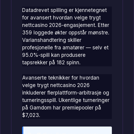
Datadrevet spilling er kjennetegnet
for avansert hvordan velge trygt
nettcasino 2026-engasjement. Etter
359 loggede økter oppstår mønstre.
Varianshandtering skiller
profesjonelle fra amatører — selv et
95.0%-spill kan produsere
tapsrekker på 182 spinn.
Avanserte teknikker for hvordan
velge trygt nettcasino 2026
inkluderer flerplattform-arbitrasje og
turneringsspill. Ukentlige turneringer
på Gamdom har premiepooler på
$7,023.