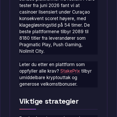
tester fra juni 2026 fant vi at
casinoer lisensiert under Curaçao
konsekvent scoret høyere, med
klagegløsningstid på 54 timer. De
beste plattformene tilbyr 2089 til
8180 titler fra leverandører som
Pragmatic Play, Push Gaming,
Nolimit City.
Leter du etter en plattform som
oppfyller alle krav?
StakePrix
tilbyr
umiddelbare kryptouttak og
generose velkomstbonuser.
Viktige strategier