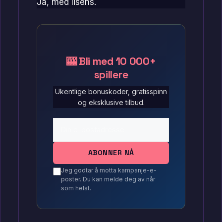
Ja, med lisens.
🎰 Bli med 10 000+
spillere
Ukentlige bonuskoder, gratisspinn
og eksklusive tilbud.
ABONNER NÅ
Jeg godtar å motta kampanje-e-
poster. Du kan melde deg av når
som helst.