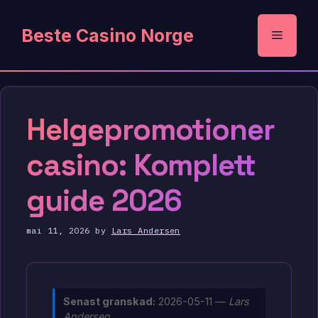
Skip
to
Beste Casino Norge
Menu
content
Helgepromotioner
casino: Komplett
guide 2026
mai 11, 2026
by
Lars Andersen
Senast granskad:
2026-05-11 —
Lars
Andersen