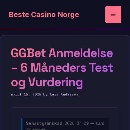
Skip
to
Beste Casino Norge
Menu
content
GGBet Anmeldelse
– 6 Måneders Test
og Vurdering
april 16, 2026
by
Lars Andersen
Senast granskad:
2026-04-29 —
Lars
Andersen