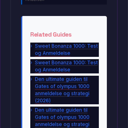
Related Guides
›
Sweet Bonanza 1000: Test
og Anmeldelse
›
Sweet Bonanza 1000: Test
og Anmeldelse
›
Den ultimate guiden til
Gates of olympus 1000
anmeldelse og strategi
(2026)
›
Den ultimate guiden til
Gates of olympus 1000
anmeldelse og strategi