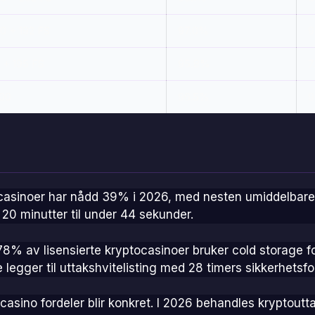
0 + 192 FS
97.0%
9
 + 195 FS
95.8%
7
000
96.5%
9
casinoer har nådd 39% i 2026, med nesten umiddelbare B
 20 minutter til under 44 sekunder.
78% av lisensierte kryptocasinoer bruker cold storage for
legger til uttakshvitelisting med 28 timers sikkerhetsfo
asino fordeler blir konkret. I 2026 behandles kryptoutta