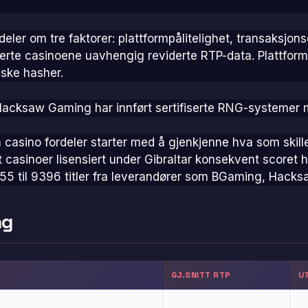
ler om tre faktorer: plattformpålitelighet, transaksjonseff
rte casinoene uavhengig reviderte RTP-data. Plattform
iske hasher.
acksaw Gaming har innført sertifiserte RNG-systemer me
sino fordeler starter med å gjenkjenne hva som skiller 
at casinoer lisensiert under Gibraltar konsekvent scoret
4455 til 9396 titler fra leverandører som BGaming, Hac
ng
GJ.SNITT RTP
U
00 + 202 FS
98.1%
3