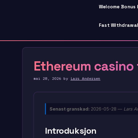
Welcome Bonus 
Fast Withdrawal
Ethereum casino 
mai 28, 2026
by
Lars Andersen
Senast granskad:
2026-05-28 —
Lars A
Introduksjon