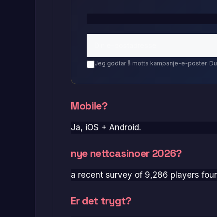
Jeg godtar å motta kampanje-e-poster. Du
Mobile?
Ja, iOS + Android.
nye nettcasinoer 2026?
a recent survey of 9,286 players foun
Er det trygt?