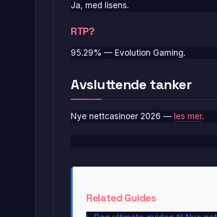
Ja, med lisens.
RTP?
95.29% — Evolution Gaming.
Avsluttende tanker
Nye nettcasinoer 2026 —
les mer
.
Related Guides