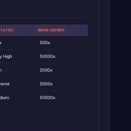
TILITET
MAKS GEVINST
w
500x
y High
50000x
h
2000x
reme
5000x
dium
50000x