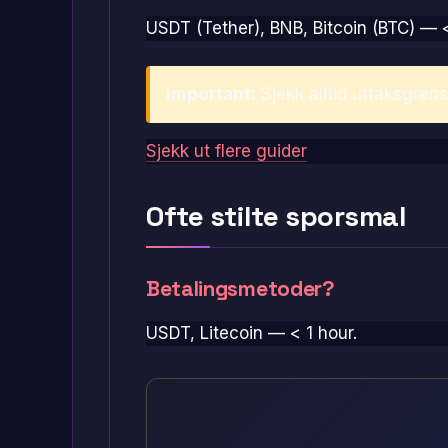
USDT (Tether), BNB, Bitcoin (BTC) — <
Important:
Sjekk alltid uttaksgrens
Sjekk ut flere guider
Ofte stilte sporsmal
Betalingsmetoder?
USDT, Litecoin — < 1 hour.