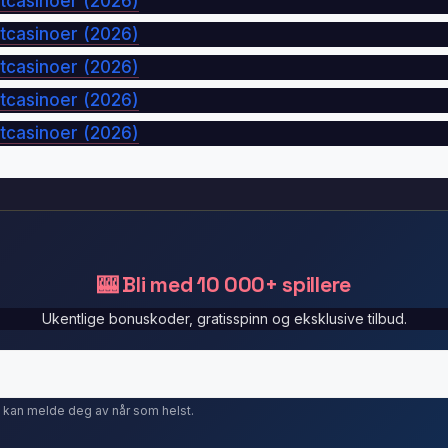
ttcasinoer (2026)
ttcasinoer (2026)
ttcasinoer (2026)
ttcasinoer (2026)
ttcasinoer (2026)
🎰 Bli med 10 000+ spillere
Ukentlige bonuskoder, gratisspinn og eksklusive tilbud.
 kan melde deg av når som helst.