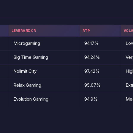
LEVERANDOR
RTP
VOLA
Microgaming
94.17%
Lo
Big Time Gaming
94.24%
Ver
Nolimit City
97.42%
Hig
Relax Gaming
95.07%
Ext
Evolution Gaming
94.9%
Me