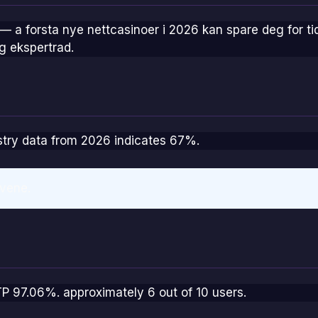
— a forsta nye nettcasinoer i 2026 kan spare deg for tid
g ekspertrad.
stry data from 2026 indicates 67%.
avene.
 97.06%. approximately 6 out of 10 users.