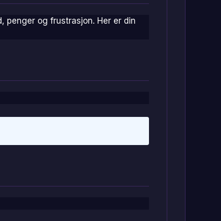
, penger og frustrasjon. Her er din