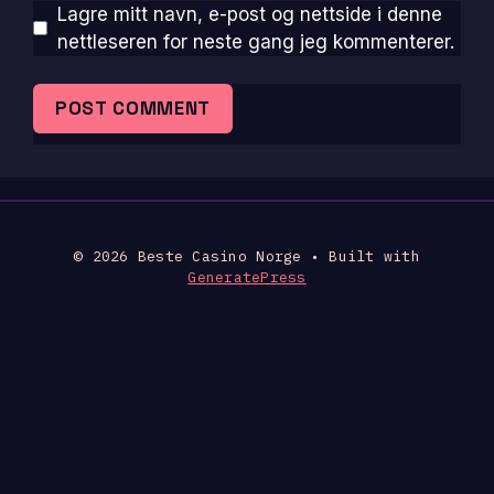
Lagre mitt navn, e-post og nettside i denne
nettleseren for neste gang jeg kommenterer.
© 2026 Beste Casino Norge
• Built with
GeneratePress