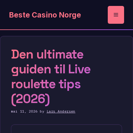
Skip
to
Beste Casino Norge
Menu
content
Den ultimate
guiden til Live
roulette tips
(2026)
mai 11, 2026
by
Lars Andersen