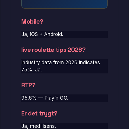
Mobile?
Ja, iOS + Android.
live roulette tips 2026?
industry data from 2026 indicates
75%. Ja.
RTP?
95.6% — Play’n GO.
Er det trygt?
Ja, med lisens.