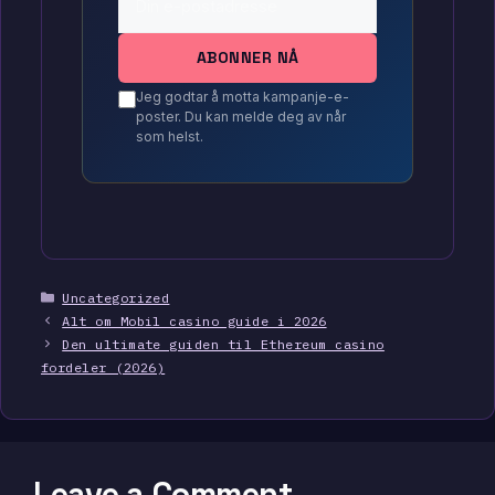
ABONNER NÅ
Jeg godtar å motta kampanje-e-
poster. Du kan melde deg av når
som helst.
Categories
Uncategorized
Alt om Mobil casino guide i 2026
Den ultimate guiden til Ethereum casino
fordeler (2026)
Leave a Comment