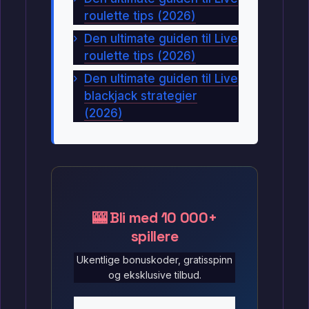
roulette tips (2026)
›
Den ultimate guiden til Live
roulette tips (2026)
›
Den ultimate guiden til Live
blackjack strategier
(2026)
🎰 Bli med 10 000+
spillere
Ukentlige bonuskoder, gratisspinn
og eksklusive tilbud.