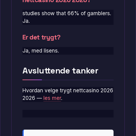
studies show that 66% of gamblers.
Ja.
Er det trygt?
Ja, med lisens.
Avsluttende tanker
Hvordan velge trygt nettcasino 2026
2026 —
les mer
.