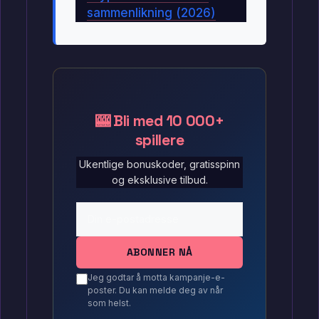
sammenlikning (2026)
🎰 Bli med 10 000+
spillere
Ukentlige bonuskoder, gratisspinn
og eksklusive tilbud.
ABONNER NÅ
Jeg godtar å motta kampanje-e-
poster. Du kan melde deg av når
som helst.