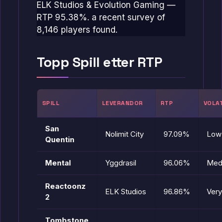
ELK Studios & Evolution Gaming —
RTP 95.38%. a recent survey of
8,146 players found.
Topp Spill etter RTP
SPILL
LEVERANDOR
RTP
VOLAT
San
Nolimit City
97.09%
Low
Quentin
Mental
Yggdrasil
96.06%
Med
Reactoonz
ELK Studios
96.86%
Very
2
Tombstone