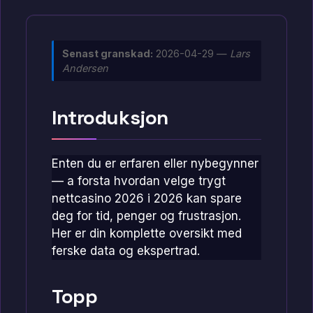
Senast granskad:
2026-04-29 —
Lars
Andersen
Introduksjon
Enten du er erfaren eller nybegynner
— a forsta hvordan velge trygt
nettcasino 2026 i 2026 kan spare
deg for tid, penger og frustrasjon.
Her er din komplette oversikt med
ferske data og ekspertrad.
Topp