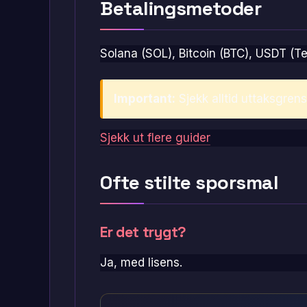
Betalingsmetoder
Solana (SOL), Bitcoin (BTC), USDT (T
Important:
Sjekk alltid uttaksgrens
Sjekk ut flere guider
Ofte stilte sporsmal
Er det trygt?
Ja, med lisens.