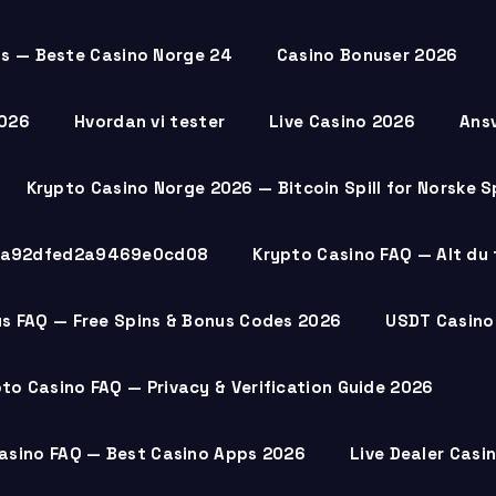
s — Beste Casino Norge 24
Casino Bonuser 2026
2026
Hvordan vi tester
Live Casino 2026
Ansv
Krypto Casino Norge 2026 — Bitcoin Spill for Norske Sp
aa92dfed2a9469e0cd08
Krypto Casino FAQ — Alt du 
s FAQ — Free Spins & Bonus Codes 2026
USDT Casino
o Casino FAQ — Privacy & Verification Guide 2026
asino FAQ — Best Casino Apps 2026
Live Dealer Casi