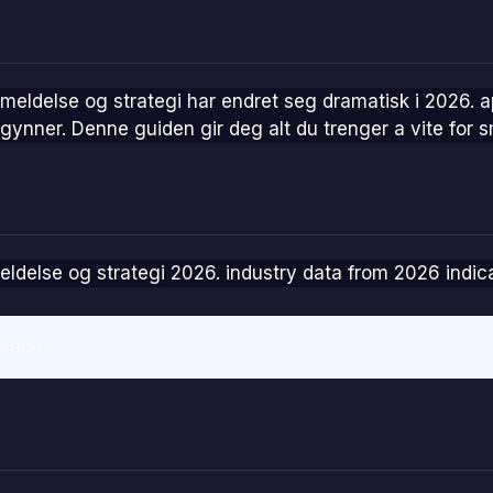
ldelse og strategi har endret seg dramatisk i 2026. a
egynner. Denne guiden gir deg alt du trenger a vite for s
delse og strategi 2026. industry data from 2026 indi
avene.