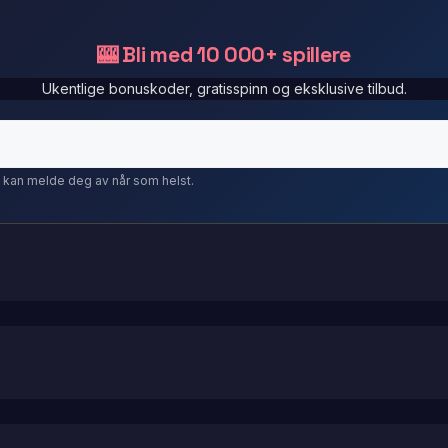
🎰 Bli med 10 000+ spillere
Ukentlige bonuskoder, gratisspinn og eksklusive tilbud.
 kan melde deg av når som helst.