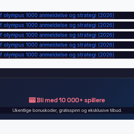
 of olympus 1000 anmeldelse og strategi (2026)
 of olympus 1000 anmeldelse og strategi (2026)
 of olympus 1000 anmeldelse og strategi (2026)
 of olympus 1000 anmeldelse og strategi (2026)
 of olympus 1000 anmeldelse og strategi (2026)
🎰 Bli med 10 000+ spillere
Ukentlige bonuskoder, gratisspinn og eksklusive tilbud.