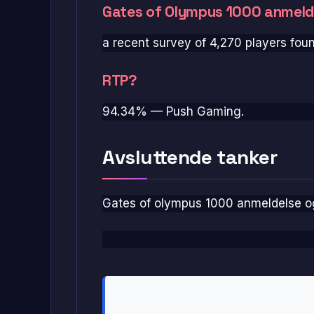
Gates of Olympus 1000 anmeld
a recent survey of 4,270 players foun
RTP?
94.34% — Push Gaming.
Avsluttende tanker
Gates of olympus 1000 anmeldelse o