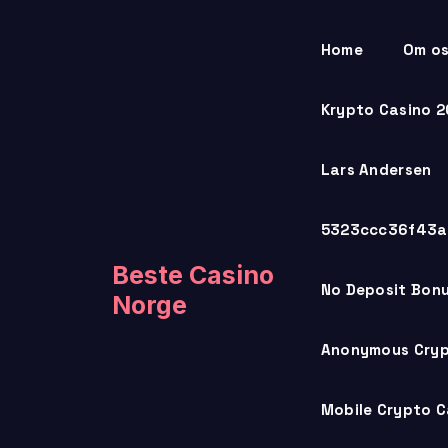
Skip
to
Home
Om os
content
Krypto Casino 
Lars Andersen
5323ccc36f43
Beste Casino
No Deposit Bonu
Norge
Anonymous Crypt
Mobile Crypto C