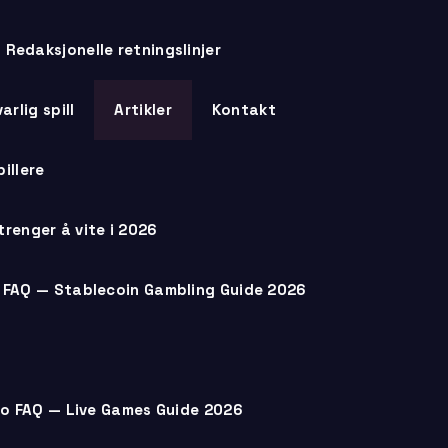
Redaksjonelle retningslinjer
arlig spill
Artikler
Kontakt
illere
trenger å vite i 2026
 FAQ — Stablecoin Gambling Guide 2026
no FAQ — Live Games Guide 2026