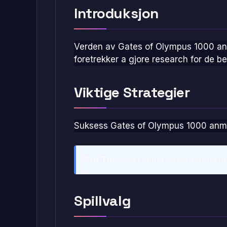
Introduksjon
Verden av Gates of Olympus 1000 anme
foretrekker a gjore research for de b
Viktige Strategier
Suksess Gates of Olympus 1000 anmel
Pro Tip:
Sjekk alltid omsetningskr
Spillvalg