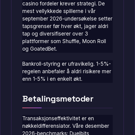
casino fordeler krever strategi. De
mest vellykkede spillerne i vår
september 2026-undersøkelse setter
tapsgrenser før hver økt, jager aldri
tap og diversifiserer over 3
plattformer som Shuffle, Moon Roll
og GoatedBet.
Bankroll-styring er ufravikelig. 1-5%-
regelen anbefaler å aldri risikere mer
enn 1-5% i en enkelt økt.
Betalingsmetoder
Transaksjonseffektivitet er en
nøkkeldifferensiator. Våre desember
2026-benchmarks: Duelbits