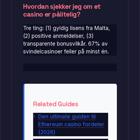
Hvordan sjekker jeg om et
casino er pålitelig?
Tre ting: (1) gyldig lisens fra Malta,
(2) positive anmeldelser, (3)
transparente bonusvilkår. 67% av
svindelcasinoer feiler på minst én.
Related Guides
›
Den ultimate guiden til
Ethereum casino fordeler
(2026)