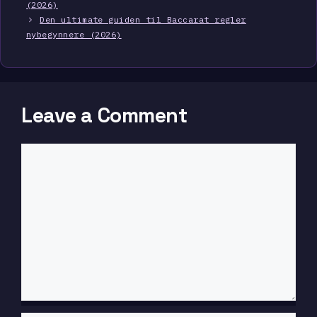
(2026)
Den ultimate guiden til Baccarat regler
nybegynnere (2026)
Leave a Comment
Comment