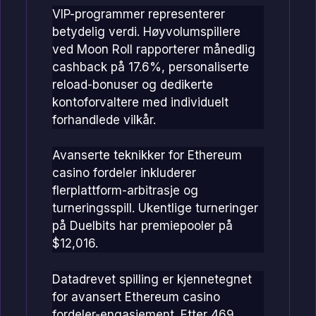
VIP-programmer representerer
betydelig verdi. Høyvolumspillere
ved Moon Roll rapporterer månedlig
cashback på 17.6%, personaliserte
reload-bonuser og dedikerte
kontoforvaltere med individuelt
forhandlede vilkår.
Avanserte teknikker for Ethereum
casino fordeler inkluderer
flerplattform-arbitrasje og
turneringsspill. Ukentlige turneringer
på Duelbits har premiepooler på
$12,016.
Datadrevet spilling er kjennetegnet
for avansert Ethereum casino
fordeler-engasjement. Etter 469