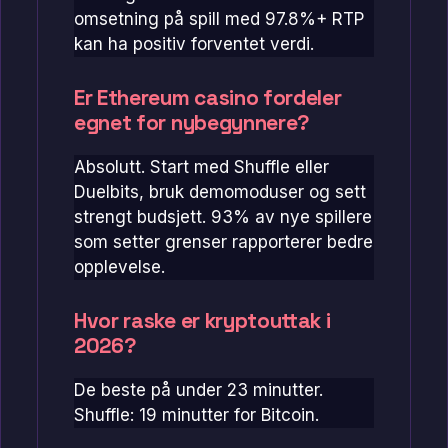
omsetning på spill med 97.8%+ RTP
kan ha positiv forventet verdi.
Er Ethereum casino fordeler
egnet for nybegynnere?
Absolutt. Start med Shuffle eller
Duelbits, bruk demomoduser og sett
strengt budsjett. 93% av nye spillere
som setter grenser rapporterer bedre
opplevelse.
Hvor raske er kryptouttak i
2026?
De beste på under 23 minutter.
Shuffle: 19 minutter for Bitcoin.