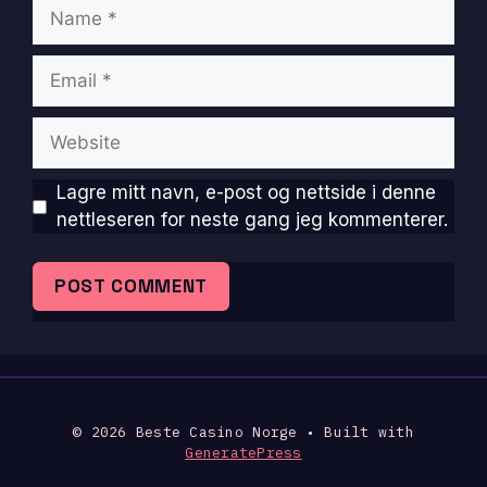
Name
Email
Website
Lagre mitt navn, e-post og nettside i denne
nettleseren for neste gang jeg kommenterer.
© 2026 Beste Casino Norge
• Built with
GeneratePress