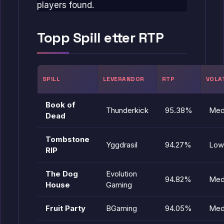
players found.
Topp Spill etter RTP
SPILL
LEVERANDOR
RTP
VOLA
Book of
Thunderkick
95.38%
Med
Dead
Tombstone
Yggdrasil
94.27%
Low
RIP
The Dog
Evolution
94.82%
Med
House
Gaming
Fruit Party
BGaming
94.05%
Med