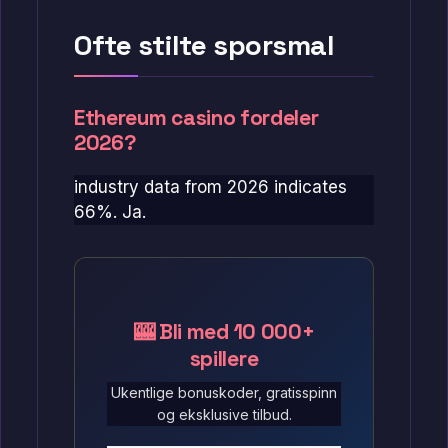
Ofte stilte sporsmal
Ethereum casino fordeler
2026?
industry data from 2026 indicates
66%. Ja.
🎰 Bli med 10 000+
spillere
Ukentlige bonuskoder, gratisspinn
og eksklusive tilbud.