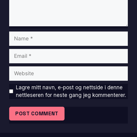
Name
Email
Website
Lagre mitt navn, e-post og nettside i denne
nettleseren for neste gang jeg kommenterer.