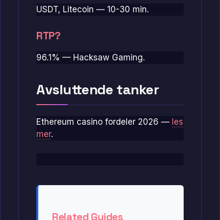
USDT, Litecoin — 10-30 min.
RTP?
96.1% — Hacksaw Gaming.
Avsluttende tanker
Ethereum casino fordeler 2026 —
les
mer
.
Related Guides