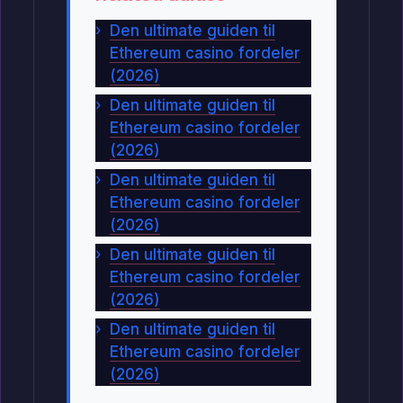
›
Den ultimate guiden til
Ethereum casino fordeler
(2026)
›
Den ultimate guiden til
Ethereum casino fordeler
(2026)
›
Den ultimate guiden til
Ethereum casino fordeler
(2026)
›
Den ultimate guiden til
Ethereum casino fordeler
(2026)
›
Den ultimate guiden til
Ethereum casino fordeler
(2026)