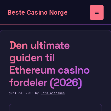
Skip
to
Beste Casino Norge
Menu
content
Den ultimate
guiden til
Ethereum casino
fordeler (2026)
juni 23, 2026
by
Lars Andersen