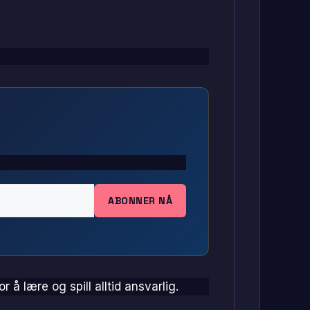
ABONNER NÅ
å lære og spill alltid ansvarlig.