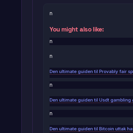
n
You might also like:
n
n
Den ultimate guiden til Provably fair spi
n
Den ultimate guiden til Usdt gambling
n
Den ultimate guiden til Bitcoin uttak ha