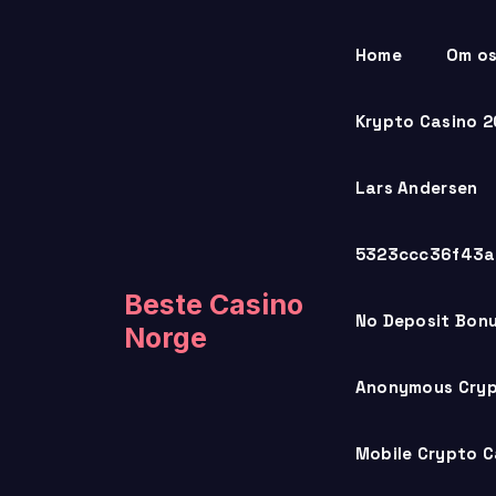
Skip
to
Home
Om os
content
Krypto Casino 
Lars Andersen
5323ccc36f43
Beste Casino
No Deposit Bonu
Norge
Anonymous Crypt
Mobile Crypto C