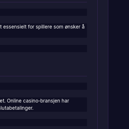
tt essensielt for spillere som ønsker å
et. Online casino-bransjen har
utabetalinger.