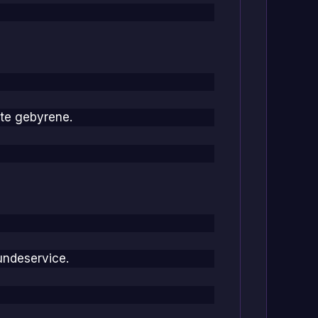
ste gebyrene.
kundeservice.