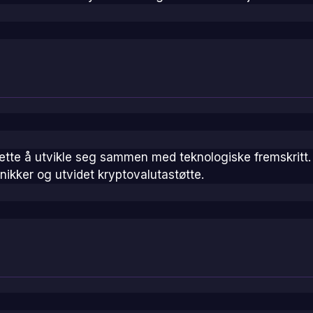
tsette å utvikle seg sammen med teknologiske fremskritt. 
nikker og utvidet kryptovalutastøtte.