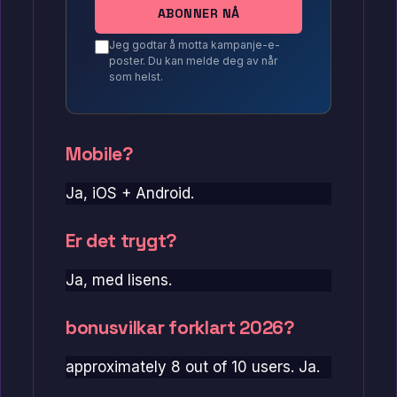
ABONNER NÅ
Jeg godtar å motta kampanje-e-
poster. Du kan melde deg av når
som helst.
Mobile?
Ja, iOS + Android.
Er det trygt?
Ja, med lisens.
bonusvilkar forklart 2026?
approximately 8 out of 10 users. Ja.