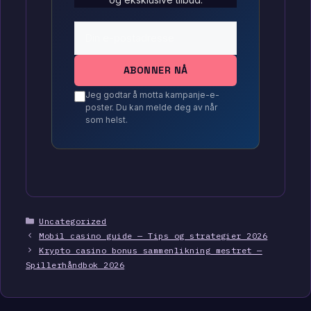
ABONNER NÅ
Jeg godtar å motta kampanje-e-
poster. Du kan melde deg av når
som helst.
Categories
Uncategorized
Mobil casino guide — Tips og strategier 2026
Krypto casino bonus sammenlikning mestret —
Spillerhåndbok 2026