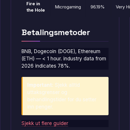
Fire in
Microgaming
96.19%
Very H
the Hole
Betalingsmetoder
BNB, Dogecoin (DOGE), Ethereum
(ETH) — < 1 hour. industry data from
2026 indicates 78%.
Important:
Sjekk alltid
uttaksgrenser og
behandlingstider for du setter
inn penger.
Sjekk ut flere guider