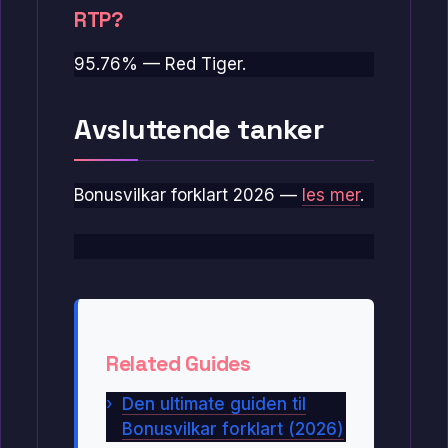
RTP?
95.76% — Red Tiger.
Avsluttende tanker
Bonusvilkar forklart 2026 —
les mer
.
Related Guides
›
Den ultimate guiden til
Bonusvilkar forklart (2026)