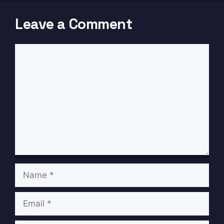
Leave a Comment
Comment
Name
Email