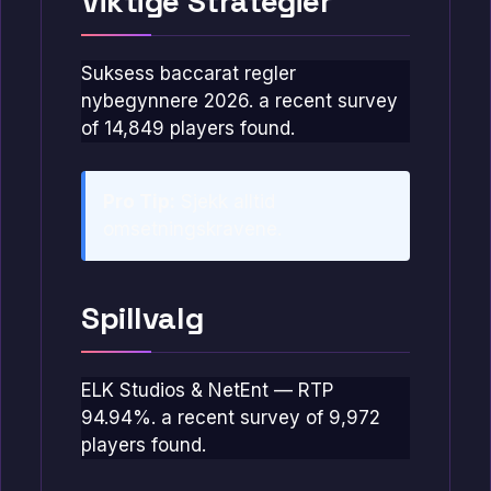
Viktige Strategier
Suksess baccarat regler
nybegynnere 2026. a recent survey
of 14,849 players found.
Pro Tip:
Sjekk alltid
omsetningskravene.
Spillvalg
ELK Studios & NetEnt — RTP
94.94%. a recent survey of 9,972
players found.