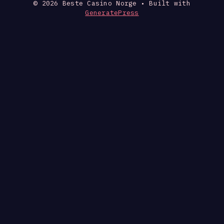
© 2026 Beste Casino Norge
• Built with
GeneratePress