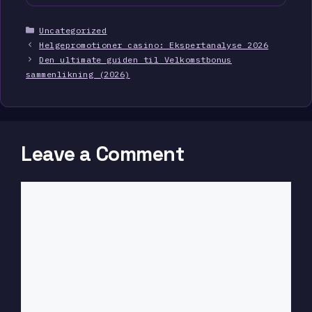
Categories
Uncategorized
Helgepromotioner casino: Ekspertanalyse 2026
Den ultimate guiden til Velkomstbonus
sammenlikning (2026)
Leave a Comment
Comment