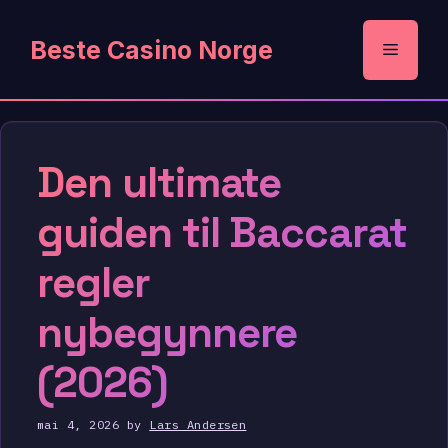
Skip
to
Beste Casino Norge
Menu
content
Den ultimate
guiden til Baccarat
regler
nybegynnere
(2026)
mai 4, 2026
by
Lars Andersen